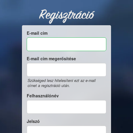
Regisztráció
E-mail cím
E-mail cím megerősítése
Szükséged lesz hitelesíteni ezt az e-mail
címet a regisztráció után.
Felhasználónév
Jelszó