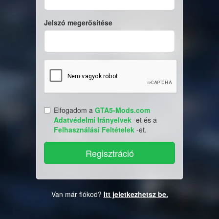
Jelszó megerősítése
Elfogadom a
GTA5-Mods.com
Adatvédelmi Irányelvek
-et és a
Felhasználási Feltételek
-et.
Van már fiókod?
Itt jeletkezhetsz be.