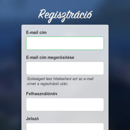
Regisztráció
E-mail cím
E-mail cím megerősítése
Szükséged lesz hitelesíteni ezt az e-mail
címet a regisztráció után.
Felhasználónév
Jelszó