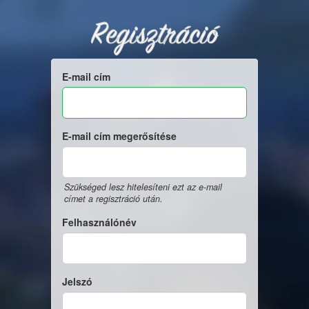
Regisztráció
E-mail cím
E-mail cím megerősítése
Szükséged lesz hitelesíteni ezt az e-mail
címet a regisztráció után.
Felhasználónév
Jelszó