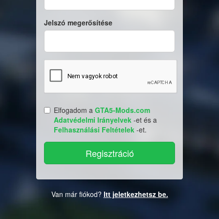
Jelszó megerősítése
Elfogadom a
GTA5-Mods.com
Adatvédelmi Irányelvek
-et és a
Felhasználási Feltételek
-et.
Van már fiókod?
Itt jeletkezhetsz be.