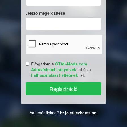
Jelszó megerősítése
Elfogadom a
GTA5-Mods.com
Adatvédelmi Irányelvek
-et és a
Felhasználási Feltételek
-et.
Van már fiókod?
Itt jeletkezhetsz be.