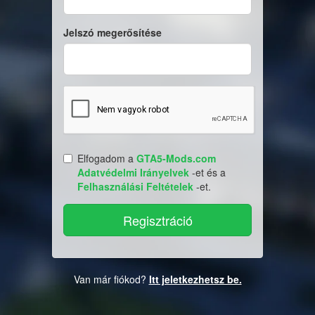
Jelszó megerősítése
Elfogadom a
GTA5-Mods.com
Adatvédelmi Irányelvek
-et és a
Felhasználási Feltételek
-et.
Van már fiókod?
Itt jeletkezhetsz be.