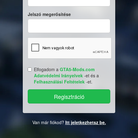
Jelszó megerősítése
Elfogadom a
GTA5-Mods.com
Adatvédelmi Irányelvek
-et és a
Felhasználási Feltételek
-et.
Van már fiókod?
Itt jeletkezhetsz be.