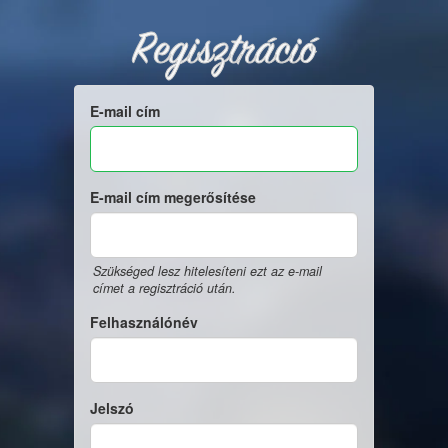
Regisztráció
E-mail cím
E-mail cím megerősítése
Szükséged lesz hitelesíteni ezt az e-mail
címet a regisztráció után.
Felhasználónév
Jelszó