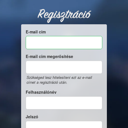
Regisztráció
E-mail cím
E-mail cím megerősítése
Szükséged lesz hitelesíteni ezt az e-mail
címet a regisztráció után.
Felhasználónév
Jelszó