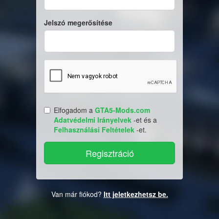
Jelszó megerősítése
Elfogadom a
GTA5-Mods.com
Adatvédelmi Irányelvek
-et és a
Felhasználási Feltételek
-et.
Van már fiókod?
Itt jeletkezhetsz be.