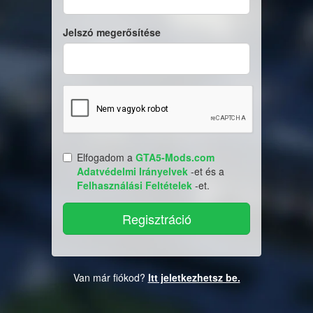
Jelszó megerősítése
Elfogadom a
GTA5-Mods.com
Adatvédelmi Irányelvek
-et és a
Felhasználási Feltételek
-et.
Van már fiókod?
Itt jeletkezhetsz be.