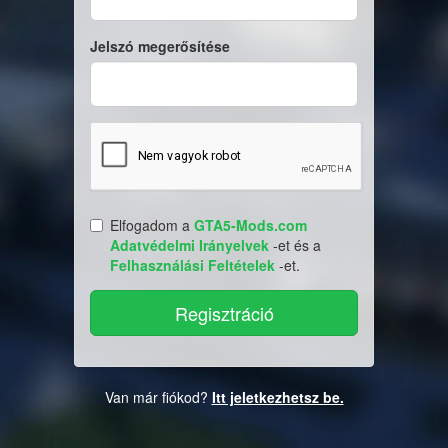
Jelszó megerősítése
Elfogadom a
GTA5-Mods.com
Adatvédelmi Irányelvek
-et és a
Felhasználási Feltételek
-et.
Van már fiókod?
Itt jeletkezhetsz be.