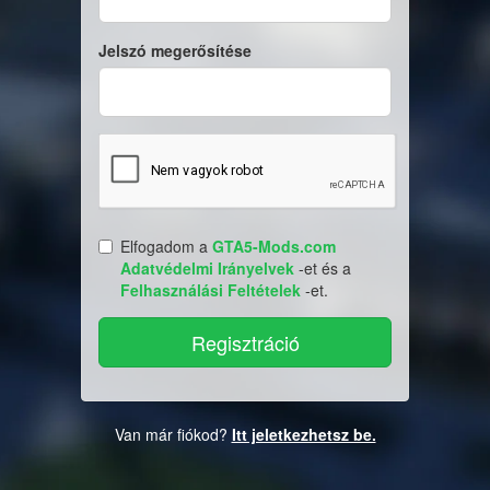
Jelszó megerősítése
Elfogadom a
GTA5-Mods.com
Adatvédelmi Irányelvek
-et és a
Felhasználási Feltételek
-et.
Van már fiókod?
Itt jeletkezhetsz be.