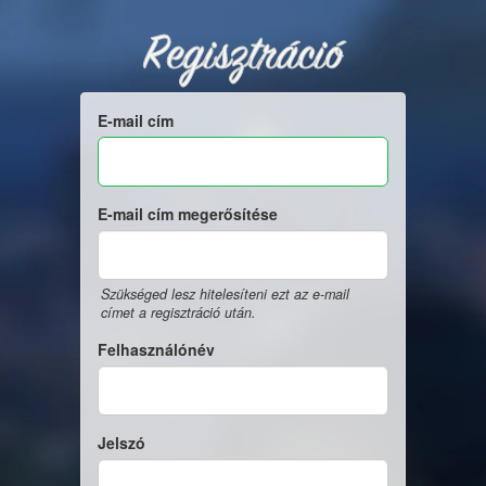
Regisztráció
E-mail cím
E-mail cím megerősítése
Szükséged lesz hitelesíteni ezt az e-mail
címet a regisztráció után.
Felhasználónév
Jelszó