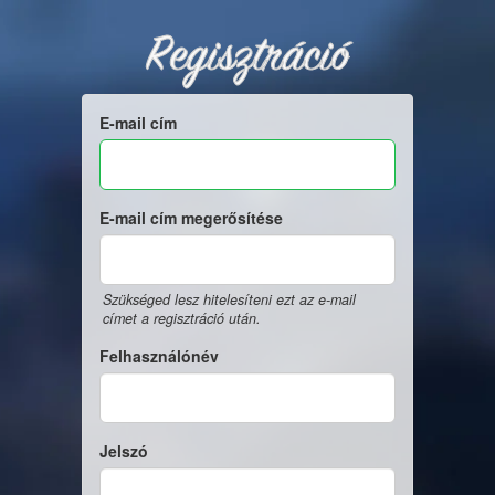
Regisztráció
E-mail cím
E-mail cím megerősítése
Szükséged lesz hitelesíteni ezt az e-mail
címet a regisztráció után.
Felhasználónév
Jelszó