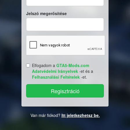
Jelszó megerősítése
Elfogadom a
GTA5-Mods.com
Adatvédelmi Irányelvek
-et és a
Felhasználási Feltételek
-et.
Van már fiókod?
Itt jeletkezhetsz be.