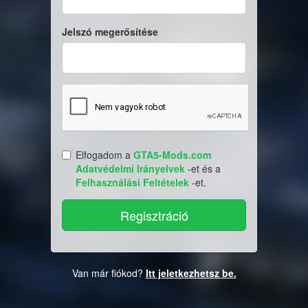
Jelszó megerősítése
Elfogadom a
GTA5-Mods.com
Adatvédelmi Irányelvek
-et és a
Felhasználási Feltételek
-et.
Van már fiókod?
Itt jeletkezhetsz be.