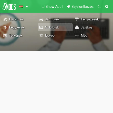
Show Adult
Bejelentkezés
Eszközök
Járművek
Fényezések
Fegyverek
Szkriptek
Játékos
Térképek
Egyéb
Még