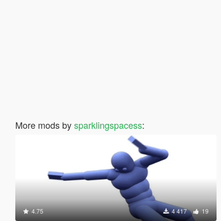
More mods by
sparklingspacess
:
4.75
4 417
19