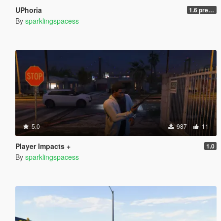
UPhoria
1.6 pre-release
By
sparklingspacess
5.0
987
11
Player Impacts +
1.0
By
sparklingspacess