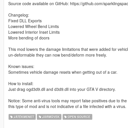
Source code available on GitHub: https://github.com/sparklings
Changelog:
Fixed DLL Exports
Lowered Wheel Bend Limits
Lowered Interior Inset Limits
More bending of doors
This mod lowers the damage limitations that were added for vehicles
un-deformable they can now bend/deform more freely.
Known issues:
Sometimes vehicle damage resets when getting out of a car.
How to install:
Just drag ogd3d9.dll and d3d9.dll into your GTA V directory.
Notice: Some anti-virus tools may report false positives due to th
this type of mod and is not indicative of a file infected with a virus.
JÁTÉKMENET
JÁRMŰVEK
OPEN SOURCE