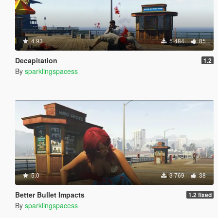
4.93
5 484
85
Decapitation
1.2
By
sparklingspacess
5.0
3 769
38
Better Bullet Impacts
1.2 fixed
By
sparklingspacess