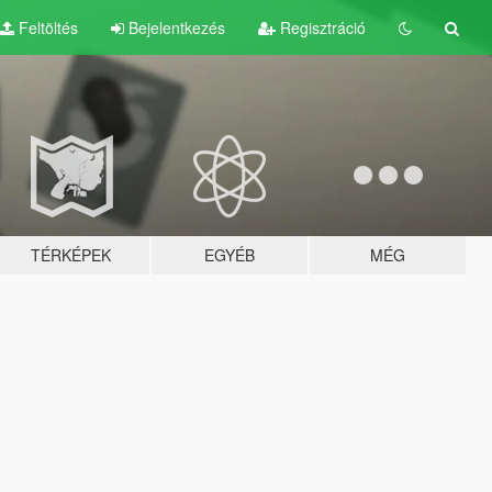
Feltöltés
Bejelentkezés
Regisztráció
TÉRKÉPEK
EGYÉB
MÉG