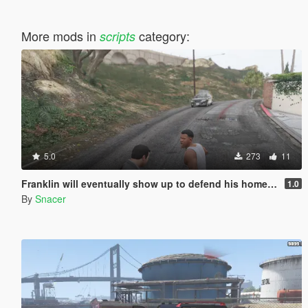
More mods in
category:
scripts
5.0
273
11
Franklin will eventually show up to defend his home but it's a real mod
1.0
By
Snacer