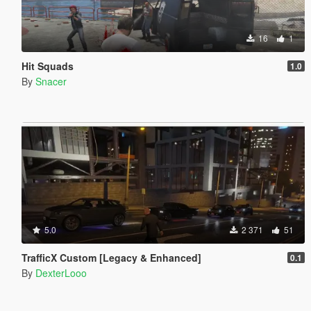
16
1
Hit Squads
1.0
By
Snacer
5.0
2 371
51
TrafficX Custom [Legacy & Enhanced]
0.1
By
DexterLooo