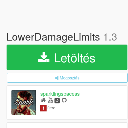
LowerDamageLimits
1.3
Letöltés
Megosztás
sparklingspacess