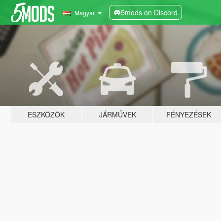
5mods on Discord
Magyar
ESZKÖZÖK
JÁRMŰVEK
FÉNYEZÉSEK