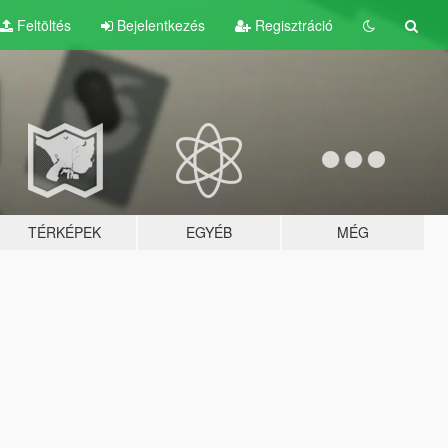
Feltöltés
Bejelentkezés
Regisztráció
TÉRKÉPEK
EGYÉB
MÉG