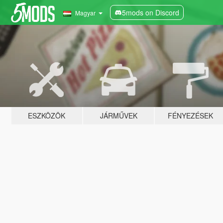
5mods on Discord
Magyar
ESZKÖZÖK
JÁRMŰVEK
FÉNYEZÉSEK