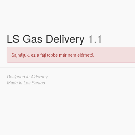
LS Gas Delivery
1.1
Sajnáljuk, ez a fájl többé már nem elérhető.
Designed in Alderney
Made in Los Santos