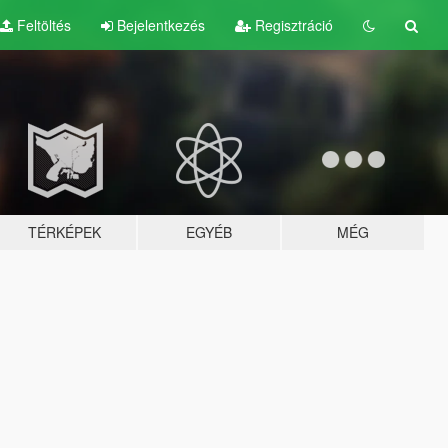
Feltöltés
Bejelentkezés
Regisztráció
TÉRKÉPEK
EGYÉB
MÉG