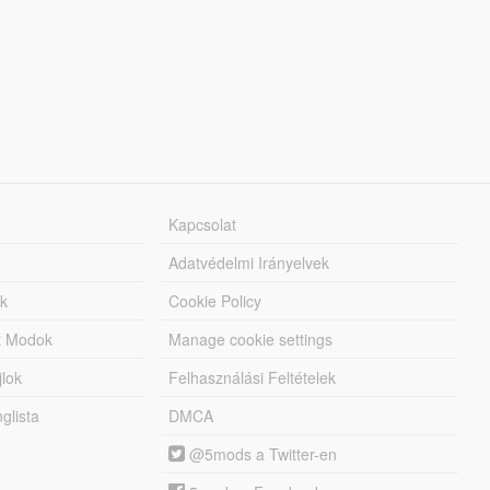
Kapcsolat
Adatvédelmi Irányelvek
k
Cookie Policy
tt Modok
Manage cookie settings
jlok
Felhasználási Feltételek
lista
DMCA
@5mods a Twitter-en