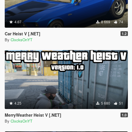
4.67
8 669
74
Car Heist V [.NET]
1.2
By
ClxcksOnYT
4.25
5 680
51
MerryWeather Heist V [.NET]
1.0
By
ClxcksOnYT