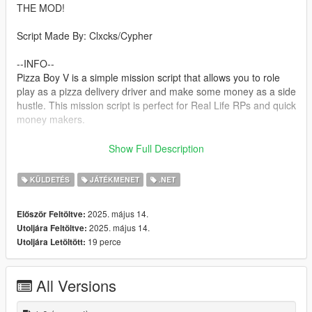
THE MOD!
Script Made By: Clxcks/Cypher
--INFO--
Pizza Boy V is a simple mission script that allows you to role
play as a pizza delivery driver and make some money as a side
hustle. This mission script is perfect for Real Life RPs and quick
money makers.
--Planned Features--
Show Full Description
Add more locations
More Routes
KÜLDETÉS
JÁTÉKMENET
.NET
--requirements--
2025. május 14.
Először Feltöltve:
ScriptHookV
2025. május 14.
Utoljára Feltöltve:
The LATEST Version of ScriptHookVDotNet
19 perce
Utoljára Letöltött:
A LEGAL Copy Of Grand Theft Auto V Legacy
--Install--
All Versions
Drag and drop ScriptHookV and dinput8 into your GTA Main
Directory(Where GTAV.exe is)