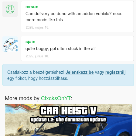
mrsun
Can delivery be done with an addon vehicle? need
more mods like this
2025. május 18.
sjain
quite buggy, ppl often stuck in the air
2025. június 16.
Csatlakozz a beszélgetéshez!
Jelentkezz be
vagy
regisztrálj
egy fiókot, hogy hozzászólhass.
More mods by
ClxcksOnYT
: