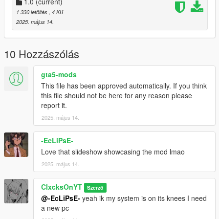
Drag and drop ScriptHookVDotNet3 Files into your GTA Main
1.0
(current)
Directory(Where GTAV.exe is)
1 330 letöltés
, 4 KB
(If you dont have one) Create a scripts folder
2025. május 14.
Drag and drop 'Pizza Boy V.dll' and 'PizzaBoyVconfig.ini' into
your scripts folder
Launch Grand Theft Auto V
10 Hozzászólás
Head to the red pizza blip on the map
gta5-mods
--1.0--
This file has been approved automatically. If you think
Initial Release
this file should not be here for any reason please
report it.
2025. május 14.
-EcLiPsE-
Love that slideshow showcasing the mod lmao
2025. május 14.
ClxcksOnYT
Szerző
@-EcLiPsE-
yeah ik my system is on its knees I need
a new pc