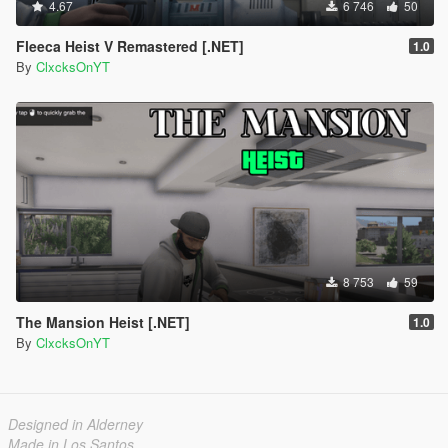
4.67
6 746
50
Fleeca Heist V Remastered [.NET]
1.0
By
ClxcksOnYT
8 753
59
The Mansion Heist [.NET]
1.0
By
ClxcksOnYT
Designed in Alderney
Made in Los Santos