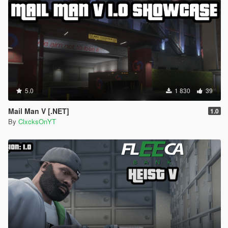
5.0
1 830
39
Mail Man V [.NET]
1.0
By
ClxcksOnYT