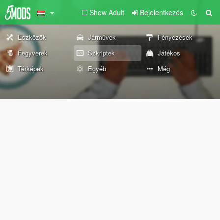
Show Adult
Bejelentkezés
Eszközök
Járművek
Fényezések
Fegyverek
Szkriptek
Játékos
Térképek
Egyéb
Még