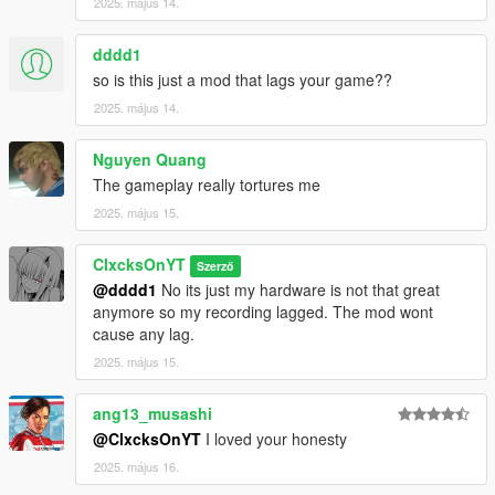
2025. május 14.
dddd1
so is this just a mod that lags your game??
2025. május 14.
Nguyen Quang
The gameplay really tortures me
2025. május 15.
ClxcksOnYT
Szerző
@dddd1
No its just my hardware is not that great
anymore so my recording lagged. The mod wont
cause any lag.
2025. május 15.
ang13_musashi
@ClxcksOnYT
I loved your honesty
2025. május 16.