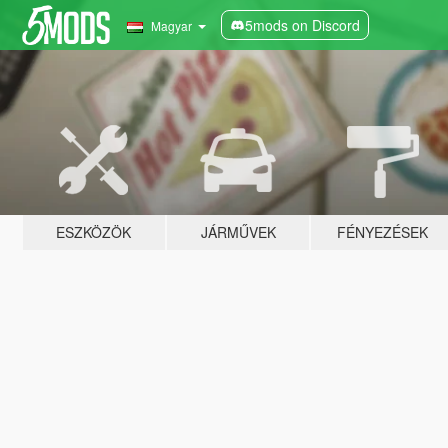
5mods on Discord
Magyar
ESZKÖZÖK
JÁRMŰVEK
FÉNYEZÉSEK