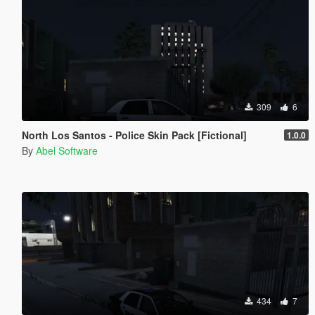
309
6
North Los Santos - Police Skin Pack [Fictional]
1.0.0
By
Abel Software
434
7