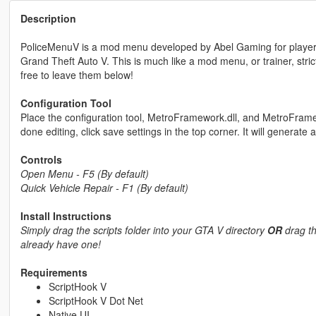
Description
PoliceMenuV is a mod menu developed by Abel Gaming for players 
Grand Theft Auto V. This is much like a mod menu, or trainer, stric
free to leave them below!
Configuration Tool
Place the configuration tool, MetroFramework.dll, and MetroFramewo
done editing, click save settings in the top corner. It will generate a
Controls
Open Menu - F5 (By default)
Quick Vehicle Repair - F1 (By default)
Install Instructions
Simply drag the scripts folder into your GTA V directory
OR
drag the
already have one!
Requirements
ScriptHook V
ScriptHook V Dot Net
Native UI