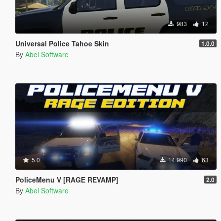
983
12
Universal Police Tahoe Skin
1.0.0
By
Abel Software
5.0
14 990
63
PoliceMenu V [RAGE REVAMP]
2.0
By
Abel Software