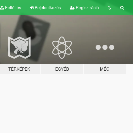
Feltöltés
Bejelentkezés
Regisztráció
TÉRKÉPEK
EGYÉB
MÉG