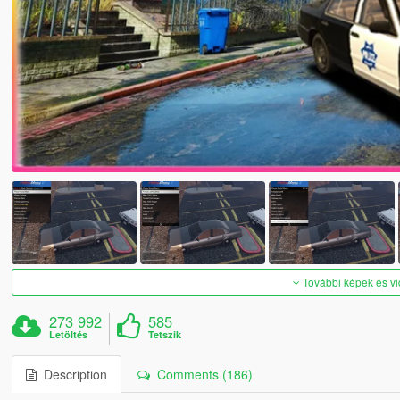
További képek és v
273 992
585
Letöltés
Tetszik
Description
Comments (186)