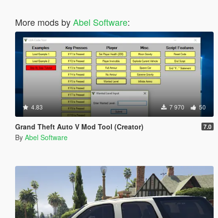
More mods by
Abel Software
:
4.83
7 970
50
Grand Theft Auto V Mod Tool (Creator)
7.0
By
Abel Software