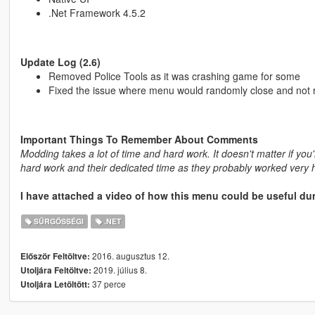
.Net Framework 4.5.2
Update Log (2.6)
Removed Police Tools as it was crashing game for some
Fixed the issue where menu would randomly close and not r
Important Things To Remember About Comments
Modding takes a lot of time and hard work. It doesn't matter if you
hard work and their dedicated time as they probably worked very 
I have attached a video of how this menu could be useful dur
SŰRGŐSSÉGI
.NET
2016. augusztus 12.
Először Feltöltve:
2019. július 8.
Utoljára Feltöltve:
37 perce
Utoljára Letöltött: