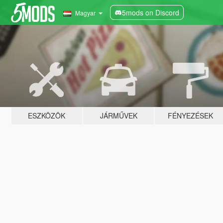
5mods on Discord
Magyar
ESZKÖZÖK
JÁRMŰVEK
FÉNYEZÉSEK