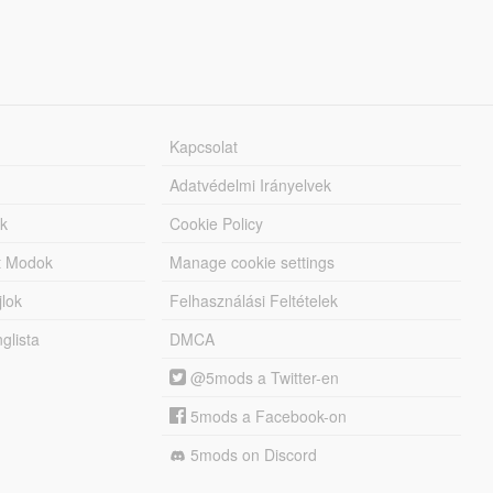
Kapcsolat
Adatvédelmi Irányelvek
k
Cookie Policy
tt Modok
Manage cookie settings
jlok
Felhasználási Feltételek
lista
DMCA
@5mods a Twitter-en
5mods a Facebook-on
5mods on Discord