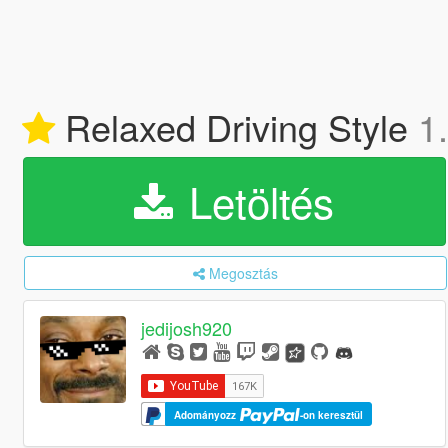
Relaxed Driving Style
1
Letöltés
Megosztás
jedijosh920
Adományozz
-on keresztül