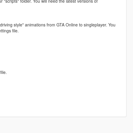
"scripts" folder. You will need the latest versions of
ed driving style" animations from GTA Online to singleplayer. You
tings file.
ile.