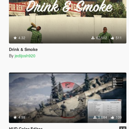
4.32
62 502
511
Drink & Smoke
By
jedijosh920
4.98
5 684
109
HUD Color Editor
1.0