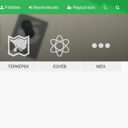
Feltöltés
Bejelentkezés
Regisztráció
TÉRKÉPEK
EGYÉB
MÉG