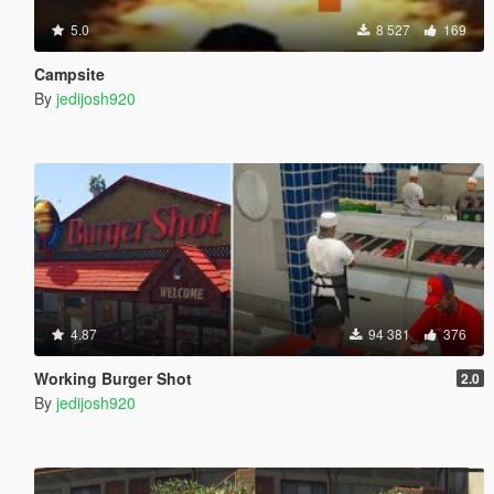
5.0
8 527
169
Campsite
By
jedijosh920
4.87
94 381
376
Working Burger Shot
2.0
By
jedijosh920