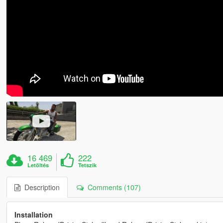
16 469
222
Letöltés
Tetszik
Description
Comments (107)
Installation