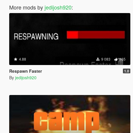
More mods by
jedijosh920
:
4.88
9 083
165
Respawn Faster
1.0
By
jedijosh920