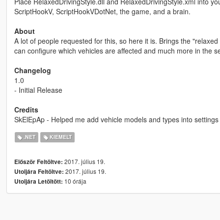
Place RelaxedDrivingStyle.dll and RelaxedDrivingStyle.xml into your 
ScriptHookV, ScriptHookVDotNet, the game, and a brain.
About
A lot of people requested for this, so here it is. Brings the "relax
can configure which vehicles are affected and much more in the set
Changelog
1.0
- Initial Release
Credits
SkElEpAp - Helped me add vehicle models and types into settings f
.NET
KIEMELT
2017. július 19.
Először Feltöltve:
2017. július 19.
Utoljára Feltöltve:
10 órája
Utoljára Letöltött: