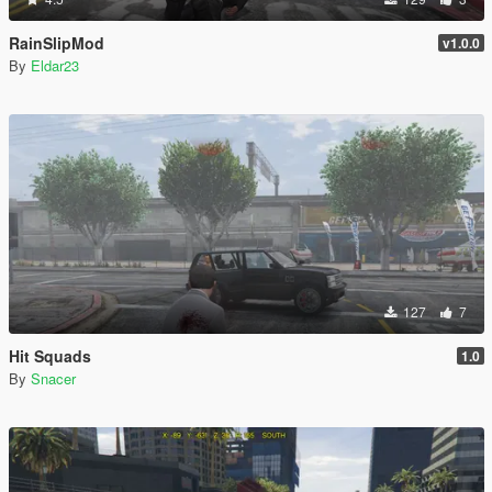
RainSlipMod
v1.0.0
By
Eldar23
127
7
Hit Squads
1.0
By
Snacer