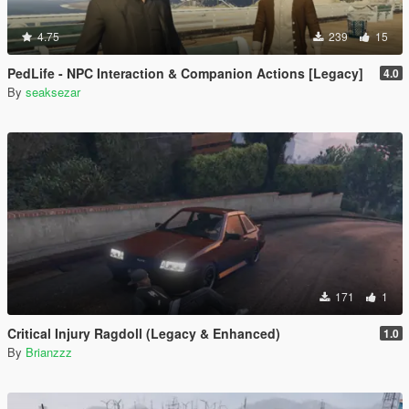
4.75
239
15
PedLife - NPC Interaction & Companion Actions [Legacy]
4.0
By
seaksezar
171
1
Critical Injury Ragdoll (Legacy & Enhanced)
1.0
By
Brianzzz