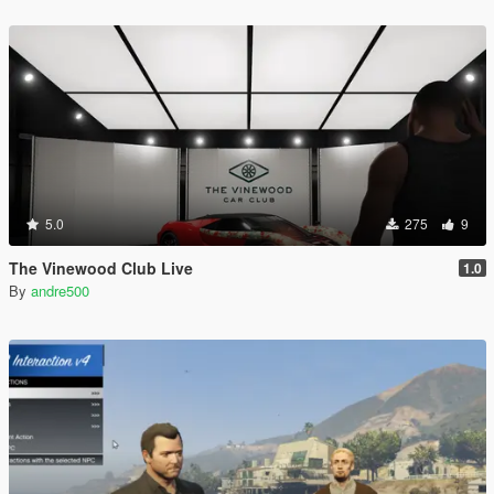
5.0
275
9
The Vinewood Club Live
1.0
By
andre500