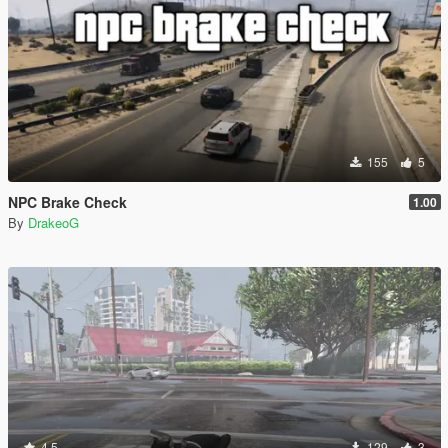
155
5
NPC Brake Check
1.00
By
DrakeoG
4.5
129
3