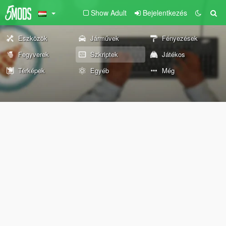
Show Adult
Bejelentkezés
Eszközök
Járművek
Fényezések
Fegyverek
Szkriptek
Játékos
Térképek
Egyéb
Még