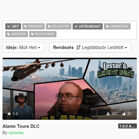
.NET
TRAINER
KÜLDETÉS
JÁTÉKMENET
JÁRMŰVEK
JÁTÉKOS
FEGYVEREK
Ideje:
Múlt Heti
Rendezés
Legtöbbször Letöltött
5.0
457
21
Alamo Tours DLC
1.0.0 Alpha
By
nytoniaz