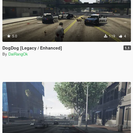
5.0
119
4
DogDog [Legacy / Enhanced]
1.1
By
DaiRangOk