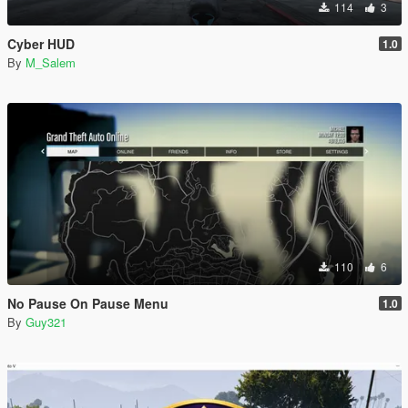
114
3
Cyber HUD
1.0
By
M_Salem
110
6
No Pause On Pause Menu
1.0
By
Guy321