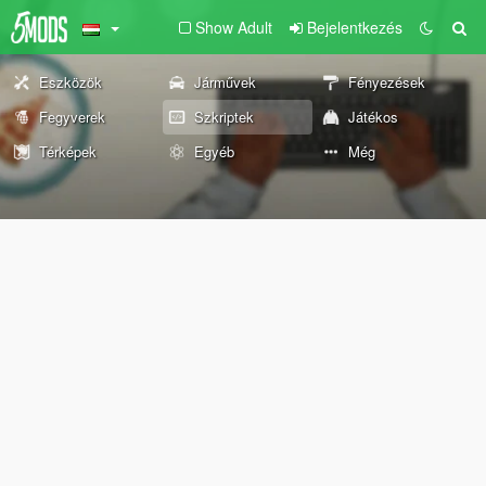
Show Adult
Bejelentkezés
Eszközök
Járművek
Fényezések
Fegyverek
Szkriptek
Játékos
Térképek
Egyéb
Még