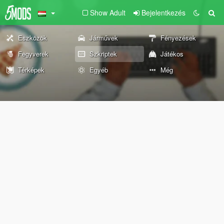
Show Adult
Bejelentkezés
Eszközök
Járművek
Fényezések
Fegyverek
Szkriptek
Játékos
Térképek
Egyéb
Még