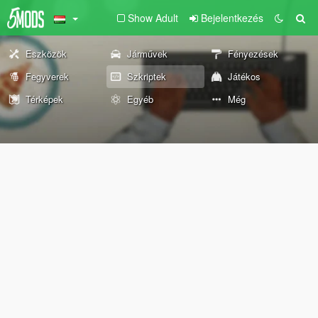
Show Adult
Bejelentkezés
Eszközök
Járművek
Fényezések
Fegyverek
Szkriptek
Játékos
Térképek
Egyéb
Még