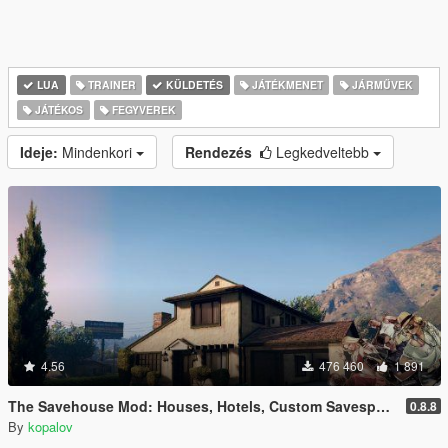
LUA
TRAINER
KÜLDETÉS
JÁTÉKMENET
JÁRMŰVEK
JÁTÉKOS
FEGYVEREK
Ideje:
Mindenkori
Rendezés
Legkedveltebb
4.56
476 460
1 891
The Savehouse Mod: Houses, Hotels, Custom Savespots [LUA]
0.8.8
By
kopalov