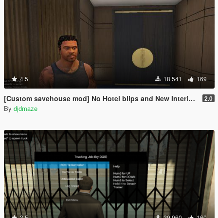
4.5
18 541
169
[Custom savehouse mod] No Hotel blips and New Interiors (Casino Update)
2.0
By
djdmaze
3.5
20 960
160