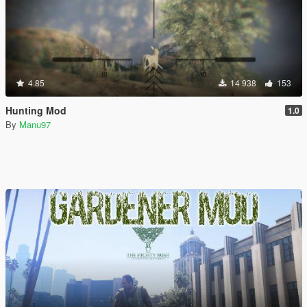
4.85
14 938
153
Hunting Mod
1.0
By
Manu97