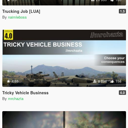
Trucking Job [LUA]
1.5
By
naimleboss
4.65
8 894
158
Tricky Vehicle Business
4.0
By
mrchazta