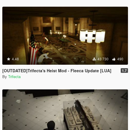
4.48
43 730
490
[OUTDATED]Trifecta's Heist Mod - Fleeca Update [LUA]
1.7
By
Trifecta