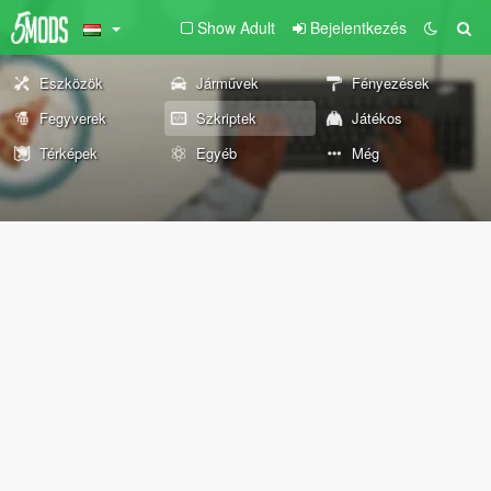
Show Adult
Bejelentkezés
Eszközök
Járművek
Fényezések
Fegyverek
Szkriptek
Játékos
Térképek
Egyéb
Még