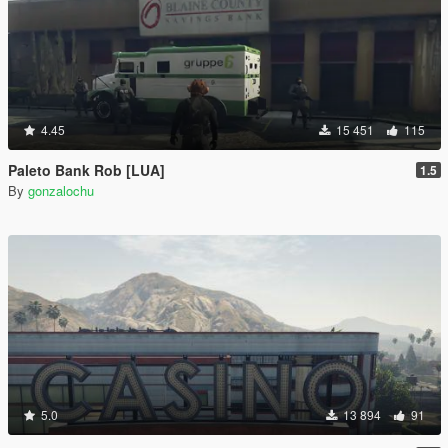
4.45
15 451
115
Paleto Bank Rob [LUA]
1.5
By
gonzalochu
5.0
13 894
91