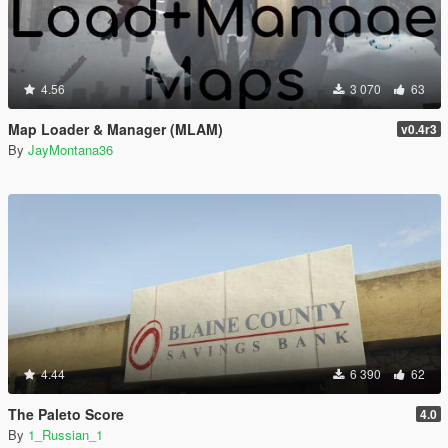
4.56
3 070
63
Map Loader & Manager (MLAM)
v0.4r3
By
JayMontana36
4.44
6 390
62
The Paleto Score
4.0
By
1_Russian_1