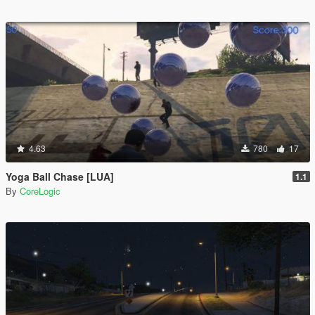
4.63
780
17
Yoga Ball Chase [LUA]
1.1
By
CoreLogic