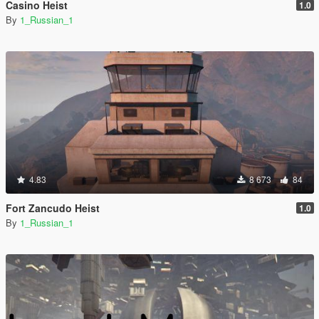
Casino Heist
1.0
By
1_Russian_1
4.83
8 673
84
Fort Zancudo Heist
1.0
By
1_Russian_1