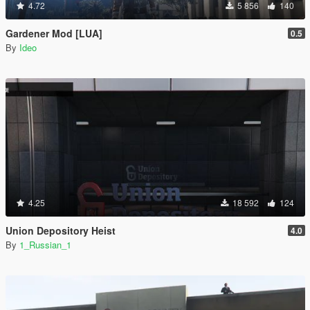
4.72
5 856
140
Gardener Mod [LUA]
0.5
By
Ideo
4.25
18 592
124
Union Depository Heist
4.0
By
1_Russian_1