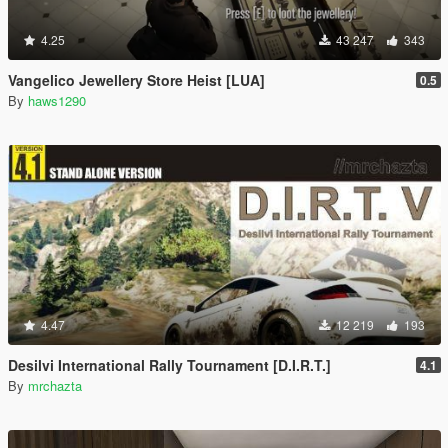
4.25
43 247
343
Vangelico Jewellery Store Heist [LUA]
0.5
By
haws1290
4.47
12 219
193
Desilvi International Rally Tournament [D.I.R.T.]
4.1
By
mrchazta