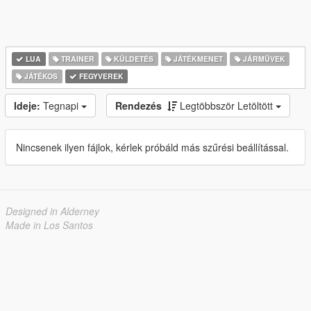
LUA
TRAINER
KÜLDETÉS
JÁTÉKMENET
JÁRMŰVEK
JÁTÉKOS
FEGYVEREK
Ideje:
Tegnapi
Rendezés
Legtöbbször Letöltött
Nincsenek ilyen fájlok, kérlek próbáld más szűrési beállítással.
Designed in Alderney
Made in Los Santos