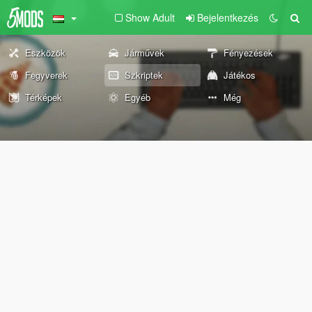
Show Adult
Bejelentkezés
Eszközök
Járművek
Fényezések
Fegyverek
Szkriptek
Játékos
Térképek
Egyéb
Még