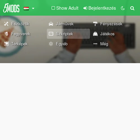
Show Adult
Bejelentkezés
Eszközök
Járművek
Fényezések
Fegyverek
Szkriptek
Játékos
Térképek
Egyéb
Még