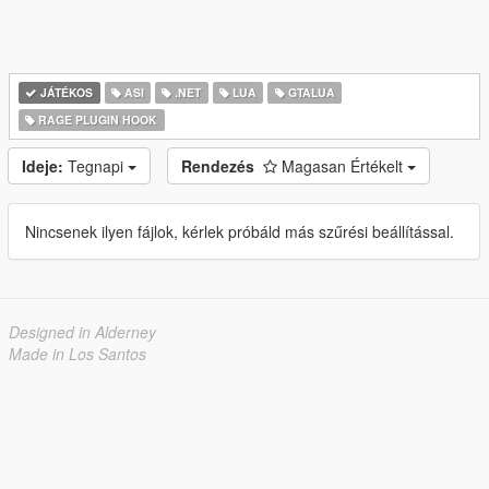
JÁTÉKOS
ASI
.NET
LUA
GTALUA
RAGE PLUGIN HOOK
Ideje:
Tegnapi
Rendezés
Magasan Értékelt
Nincsenek ilyen fájlok, kérlek próbáld más szűrési beállítással.
Designed in Alderney
Made in Los Santos