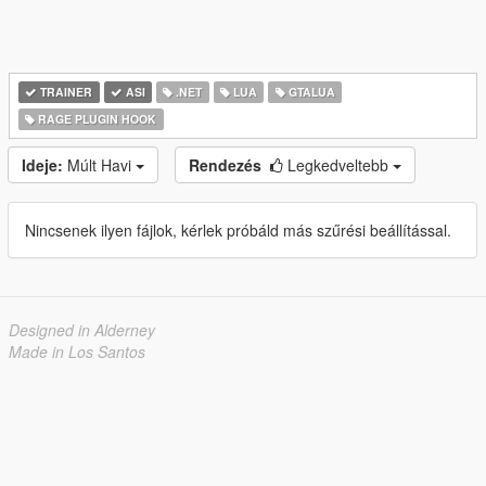
TRAINER
ASI
.NET
LUA
GTALUA
RAGE PLUGIN HOOK
Ideje:
Múlt Havi
Rendezés
Legkedveltebb
Nincsenek ilyen fájlok, kérlek próbáld más szűrési beállítással.
Designed in Alderney
Made in Los Santos