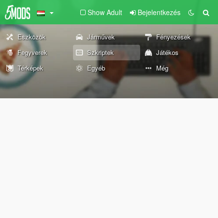
Show Adult
Bejelentkezés
Eszközök
Járművek
Fényezések
Fegyverek
Szkriptek
Játékos
Térképek
Egyéb
Még