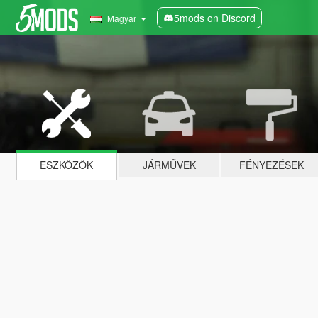
5mods on Discord
Magyar
ESZKÖZÖK
JÁRMŰVEK
FÉNYEZÉSEK