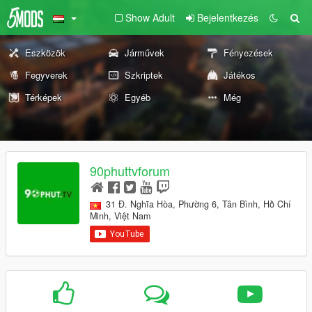
Show Adult
Bejelentkezés
Eszközök
Járművek
Fényezések
Fegyverek
Szkriptek
Játékos
Térképek
Egyéb
Még
90phuttvforum
31 Đ. Nghĩa Hòa, Phường 6, Tân Bình, Hồ Chí
Minh, Việt Nam