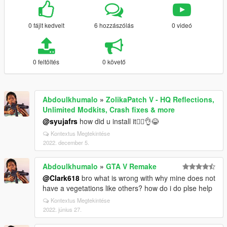
0 fájlt kedvelt
6 hozzászólás
0 videó
0 feltöltés
0 követő
Abdoulkhumalo
»
ZolikaPatch V - HQ Reflections,
Unlimited Modkits, Crash fixes & more
@syujafrs
how did u install it🤷‍♂️👌😂
Kontextus Megtekintése
2022. december 5.
Abdoulkhumalo
»
GTA V Remake
@Clark618
bro what is wrong with why mine does not
have a vegetations like others? how do i do plse help
Kontextus Megtekintése
2022. június 27.