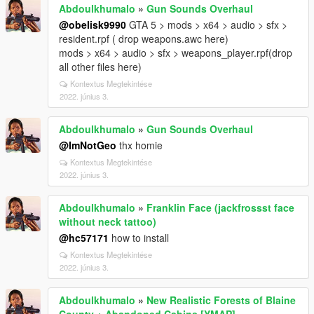
Abdoulkhumalo
»
Gun Sounds Overhaul
@obelisk9990
GTA 5 > mods > x64 > audio > sfx >
resident.rpf ( drop weapons.awc here)
mods > x64 > audio > sfx > weapons_player.rpf(drop
all other files here)
Kontextus Megtekintése
2022. június 3.
Abdoulkhumalo
»
Gun Sounds Overhaul
@ImNotGeo
thx homie
Kontextus Megtekintése
2022. június 3.
Abdoulkhumalo
»
Franklin Face (jackfrossst face
without neck tattoo)
@hc57171
how to install
Kontextus Megtekintése
2022. június 3.
Abdoulkhumalo
»
New Realistic Forests of Blaine
County + Abandoned Cabins [YMAP]