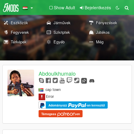
Show Adult
Bejelentkezés
Eszközök
Járművek
Fényezések
Fegyverek
Szkriptek
Játékos
Térképek
Egyéb
Még
Abdoulkhumalo
cap town
Adományozz
-on keresztül
Támogass
-on