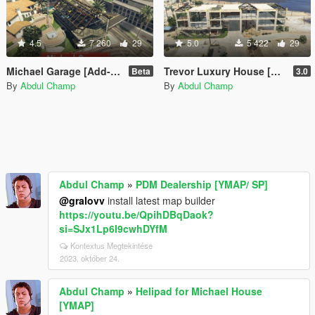
4.5
7 260
29
5.0
5 422
29
Michael Garage [Add-On SP / FiveM]
Trevor Luxury House [MapEditor]
Beta
3.0
By
Abdul Champ
By
Abdul Champ
Abdul Champ
»
PDM Dealership [YMAP/ SP]
@gralovv
install latest map builder
https://youtu.be/QpihDBqDaok?
si=SJx1Lp6l9cwhDYfM
Kontextus Megtekintése
2023. október 24.
Abdul Champ
»
Helipad for Michael House
[YMAP]