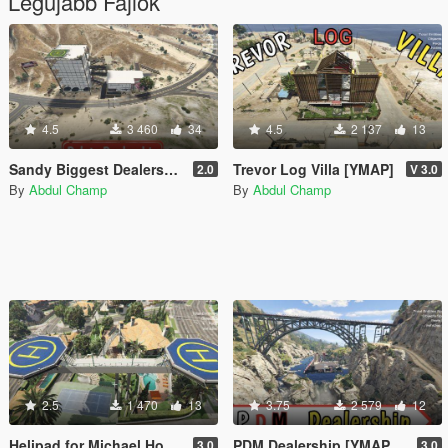
Legújabb Fájlok
4.5
3 460
34
4.5
2 137
13
Sandy Biggest Dealership [Add-On SP]
Trevor Log Villa [YMAP]
2.0
V 3.0
By
Abdul Champ
By
Abdul Champ
2.5
1 470
13
3.75
2 579
12
Helipad for Michael House [YMAP]
PDM Dealership [YMAP/ SP]
3.0
3.0