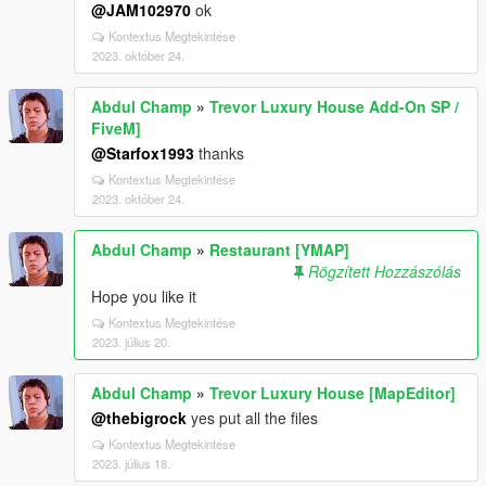
@JAM102970
ok
Kontextus Megtekintése
2023. október 24.
Abdul Champ
»
Trevor Luxury House Add-On SP /
FiveM]
@Starfox1993
thanks
Kontextus Megtekintése
2023. október 24.
Abdul Champ
»
Restaurant [YMAP]
Rögzített Hozzászólás
Hope you like it
Kontextus Megtekintése
2023. július 20.
Abdul Champ
»
Trevor Luxury House [MapEditor]
@thebigrock
yes put all the files
Kontextus Megtekintése
2023. július 18.