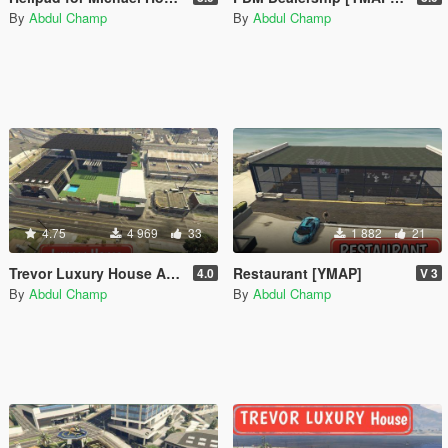
By
Abdul Champ
By
Abdul Champ
4.75
4 969
33
1 882
21
Trevor Luxury House Add-On SP / FiveM]
Restaurant [YMAP]
4.0
V 3
By
Abdul Champ
By
Abdul Champ