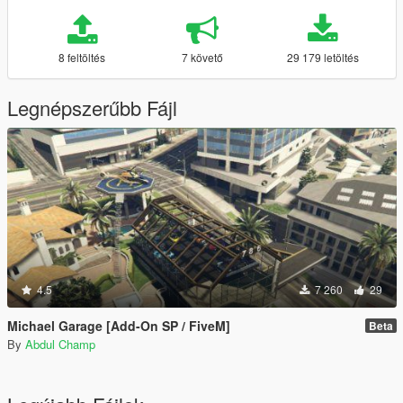
8 feltöltés
7 követő
29 179 letöltés
Legnépszerűbb Fájl
4.5
7 260
29
Michael Garage [Add-On SP / FiveM]
Beta
By
Abdul Champ