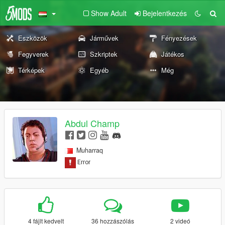
Show Adult
Bejelentkezés
Eszközök
Járművek
Fényezések
Fegyverek
Szkriptek
Játékos
Térképek
Egyéb
Még
Abdul Champ
Muharraq
4 fájlt kedvelt
36 hozzászólás
2 videó