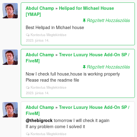
Abdul Champ
»
Helipad for Michael House
[YMAP]
Rögzített Hozzászólás
Best Helipad in Michael house
Kontextus Megtekintése
2023. június 14.
Abdul Champ
»
Trevor Luxury House Add-On SP /
FiveM]
Rögzített Hozzászólás
Now I check full house,house is working properly
Please read the readme file
Kontextus Megtekintése
2023. június 14.
Abdul Champ
»
Trevor Luxury House Add-On SP /
FiveM]
@thebigrock
tomorrow I will check it again
If any problem come I solved it
Kontextus Megtekintése