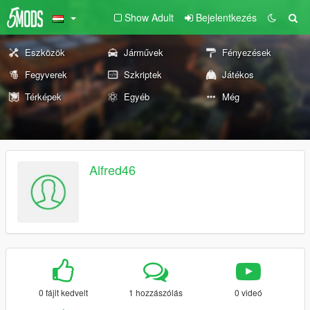
Show Adult
Bejelentkezés
Eszközök
Járművek
Fényezések
Fegyverek
Szkriptek
Játékos
Térképek
Egyéb
Még
Alfred46
0 fájlt kedvelt
1 hozzászólás
0 videó