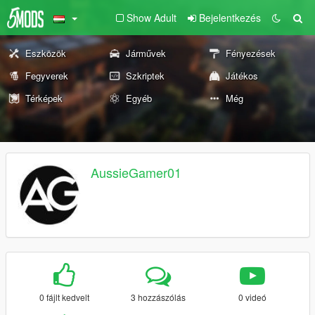
Show Adult
Bejelentkezés
Eszközök
Járművek
Fényezések
Fegyverek
Szkriptek
Játékos
Térképek
Egyéb
Még
AussieGamer01
0 fájlt kedvelt
3 hozzászólás
0 videó