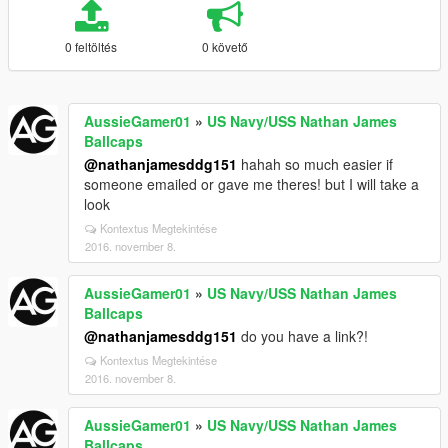
0 feltöltés
0 követő
AussieGamer01
»
US Navy/USS Nathan James
Ballcaps
@nathanjamesddg151
hahah so much easier if
someone emailed or gave me theres! but I will take a
look
Kontextus Megtekintése
2016. november 8.
AussieGamer01
»
US Navy/USS Nathan James
Ballcaps
@nathanjamesddg151
do you have a link?!
Kontextus Megtekintése
2016. november 8.
AussieGamer01
»
US Navy/USS Nathan James
Ballcaps