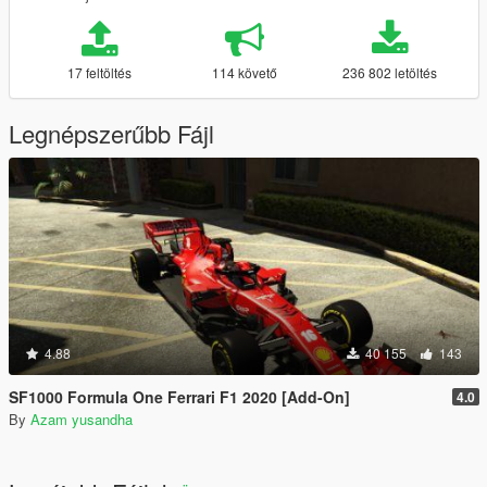
17 feltöltés
114 követő
236 802 letöltés
Legnépszerűbb Fájl
4.88
40 155
143
SF1000 Formula One Ferrari F1 2020 [Add-On]
4.0
By
Azam yusandha