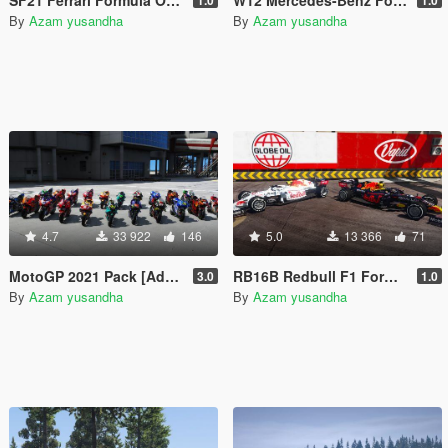
By
Azam yusandha
By
Azam yusandha
4.7
33 922
146
5.0
13 366
71
MotoGP 2021 Pack [Add-On | Tuning | Liveries]
RB16B Redbull F1 Formula One 2021 [Add-On | Liveries]
3.0
1.0
By
Azam yusandha
By
Azam yusandha