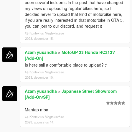
been several incidents in the past that have changed
my views on uploading regular bikes here, so I
decided never to upload that kind of motorbike here,
if you are really interested in that motorbike in GTA 5,
you can join to our discord, and request it
Kontextus Megtekintése
2023. december 15.
Azam yusandha
»
MotoGP 23 Honda RC213V
[Add-On]
Is here still a comfortable place to upload? :'
Kontextus Megtekintése
2023. december 10.
Azam yusandha
»
Japanese Street Showroom
[Add-On/SP]
Mantap mba
Kontextus Megtekintése
2023. augusztus 14.