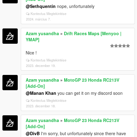
@Sethquentin
nope, unfortunately
Kontextus Megtekintése
2024. március 7.
Azam yusandha
»
Drift Races Maps [Menyoo |
YMAP]
Nice !
Kontextus Megtekintése
2023. december 19.
Azam yusandha
»
MotoGP 23 Honda RC213V
[Add-On]
@Manan Khan
you can get it on my discord soon
Kontextus Megtekintése
2023. december 18.
Azam yusandha
»
MotoGP 23 Honda RC213V
[Add-On]
@DivB
I'm sorry, but unfortunately since there have