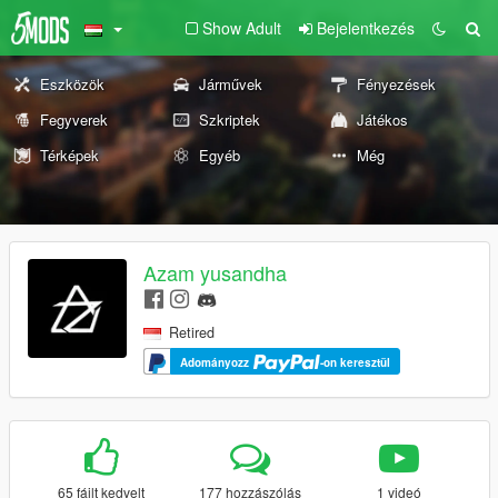
Show Adult
Bejelentkezés
Eszközök
Járművek
Fényezések
Fegyverek
Szkriptek
Játékos
Térképek
Egyéb
Még
Azam yusandha
Retired
Adományozz
-on keresztül
65 fájlt kedvelt
177 hozzászólás
1 videó