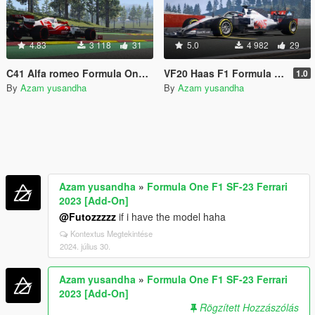
4.83
3 118
31
5.0
4 982
29
C41 Alfa romeo Formula One F1 2021 [Add-On | Liveries]
VF20 Haas F1 Formula One [Add on]
1.0
By
Azam yusandha
By
Azam yusandha
Azam yusandha
»
Formula One F1 SF-23 Ferrari
2023 [Add-On]
@Futozzzzz
if i have the model haha
Kontextus Megtekintése
2024. július 30.
Azam yusandha
»
Formula One F1 SF-23 Ferrari
2023 [Add-On]
Rögzített Hozzászólás