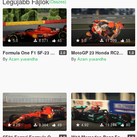
Legújabb Fájlok
(Összes)
5.0
8 071
45
5.0
11 209
55
Formula One F1 SF-23 Ferrari 2023 [Add-On]
MotoGP 23 Honda RC213V [Add-On]
2.0
1.0
By
Azam yusandha
By
Azam yusandha
4.25
8 364
49
4.92
19 244
80
SF21 Ferrari Formula One F1 2021 [Add-On | Liveries]
W12 Mercedes-Benz Formula One F1 2021 [Add-On | Liveries]
1.0
1.0