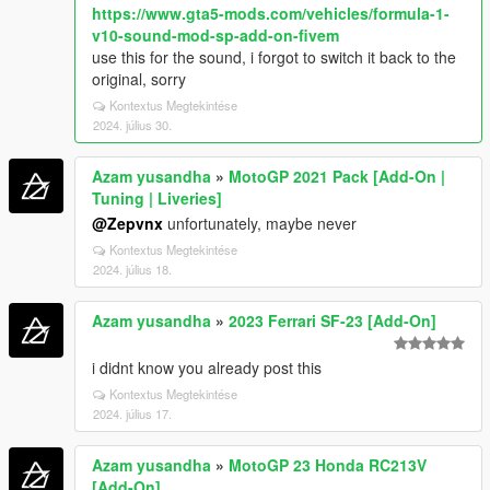
https://www.gta5-mods.com/vehicles/formula-1-
v10-sound-mod-sp-add-on-fivem
use this for the sound, i forgot to switch it back to the
original, sorry
Kontextus Megtekintése
2024. július 30.
Azam yusandha
»
MotoGP 2021 Pack [Add-On |
Tuning | Liveries]
@Zepvnx
unfortunately, maybe never
Kontextus Megtekintése
2024. július 18.
Azam yusandha
»
2023 Ferrari SF-23 [Add-On]
i didnt know you already post this
Kontextus Megtekintése
2024. július 17.
Azam yusandha
»
MotoGP 23 Honda RC213V
[Add-On]