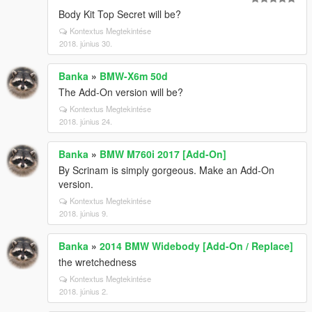
Body Kit Top Secret will be?
Kontextus Megtekintése
2018. június 30.
Banka
»
BMW-X6m 50d
The Add-On version will be?
Kontextus Megtekintése
2018. június 24.
Banka
»
BMW M760i 2017 [Add-On]
By Scrinam is simply gorgeous. Make an Add-On
version.
Kontextus Megtekintése
2018. június 9.
Banka
»
2014 BMW Widebody [Add-On / Replace]
the wretchedness
Kontextus Megtekintése
2018. június 2.