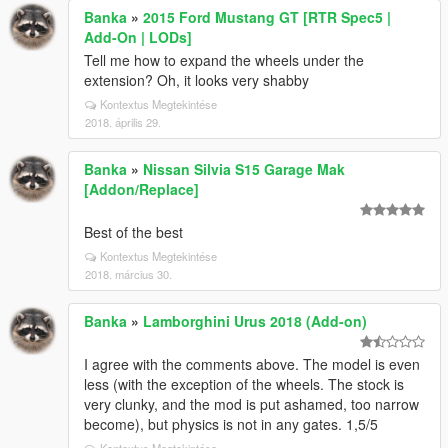
Banka
»
2015 Ford Mustang GT [RTR Spec5 |
Add-On | LODs]
Tell me how to expand the wheels under the
extension? Oh, it looks very shabby
Kontextus Megtekintése
2018. április 29.
Banka
»
Nissan Silvia S15 Garage Mak
[Addon/Replace]
Best of the best
Kontextus Megtekintése
2018. március 30.
Banka
»
Lamborghini Urus 2018 (Add-on)
I agree with the comments above. The model is even
less (with the exception of the wheels. The stock is
very clunky, and the mod is put ashamed, too narrow
become), but physics is not in any gates. 1,5/5