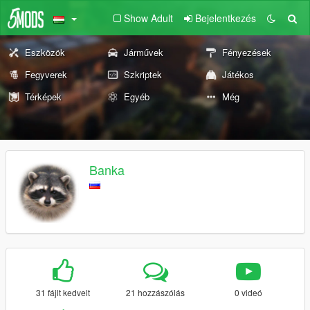
Show Adult
Bejelentkezés
Eszközök
Járművek
Fényezések
Fegyverek
Szkriptek
Játékos
Térképek
Egyéb
Még
Banka
31 fájlt kedvelt
21 hozzászólás
0 videó