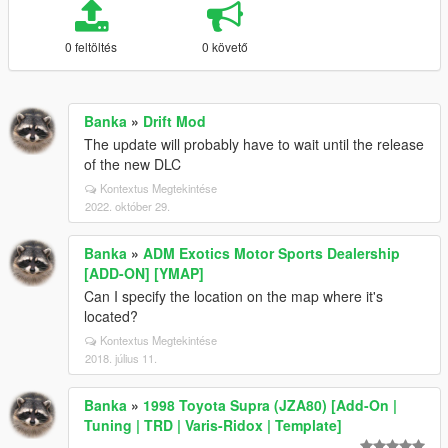
0 feltöltés
0 követő
Banka
»
Drift Mod
The update will probably have to wait until the release
of the new DLC
Kontextus Megtekintése
2022. október 29.
Banka
»
ADM Exotics Motor Sports Dealership
[ADD-ON] [YMAP]
Can I specify the location on the map where it's
located?
Kontextus Megtekintése
2018. július 11.
Banka
»
1998 Toyota Supra (JZA80) [Add-On |
Tuning | TRD | Varis-Ridox | Template]