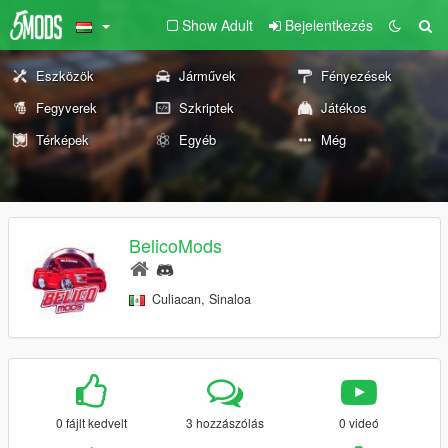
Show Adult
Bejelentkezés
Eszközök
Járművek
Fényezések
Fegyverek
Szkriptek
Játékos
Térképek
Egyéb
Még
BelicoMods
Culiacan, Sinaloa
0 fájlt kedvelt
3 hozzászólás
0 videó