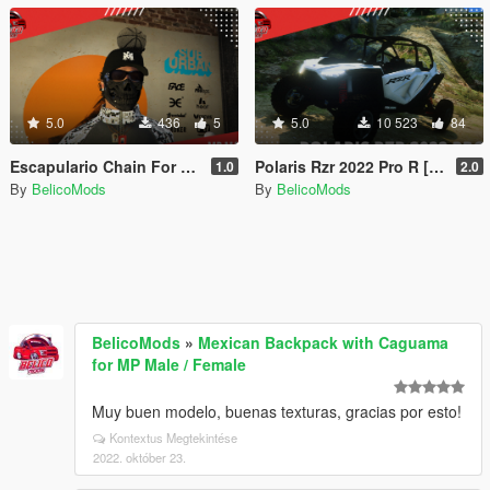
5.0
436
5
5.0
10 523
84
Escapulario Chain For MP Male
Polaris Rzr 2022 Pro R [Add-On]
1.0
2.0
By
BelicoMods
By
BelicoMods
BelicoMods
»
Mexican Backpack with Caguama
for MP Male / Female
Muy buen modelo, buenas texturas, gracias por esto!
Kontextus Megtekintése
2022. október 23.