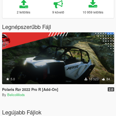
2 feltöltés
9 követő
10 959 letöltés
Legnépszerűbb Fájl
5.0
10 523
84
Polaris Rzr 2022 Pro R [Add-On]
2.0
By
BelicoMods
Legújabb Fájlok