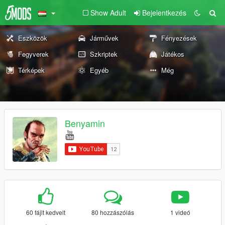
Show Adult
Bejelentkezés
Eszközök
Járművek
Fényezések
Fegyverek
Szkriptek
Játékos
Térképek
Egyéb
Még
Benyamin
60 fájlt kedvelt
80 hozzászólás
1 videó