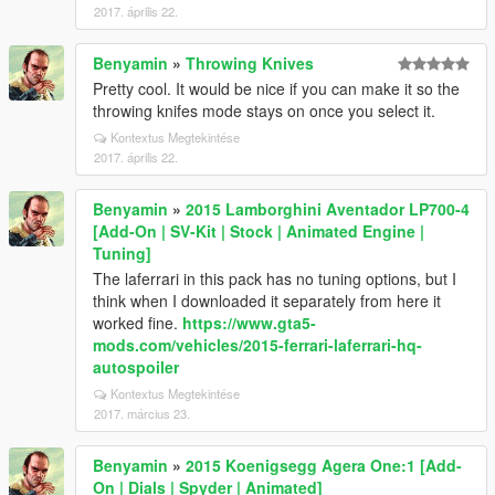
2017. április 22.
Benyamin
»
Throwing Knives
Pretty cool. It would be nice if you can make it so the
throwing knifes mode stays on once you select it.
Kontextus Megtekintése
2017. április 22.
Benyamin
»
2015 Lamborghini Aventador LP700-4
[Add-On | SV-Kit | Stock | Animated Engine |
Tuning]
The laferrari in this pack has no tuning options, but I
think when I downloaded it separately from here it
worked fine.
https://www.gta5-
mods.com/vehicles/2015-ferrari-laferrari-hq-
autospoiler
Kontextus Megtekintése
2017. március 23.
Benyamin
»
2015 Koenigsegg Agera One:1 [Add-
On | Dials | Spyder | Animated]