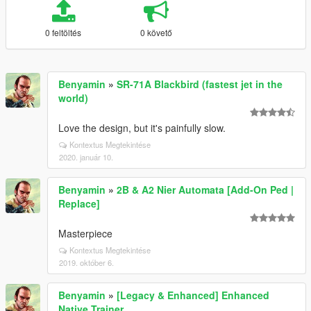
0 feltöltés
0 követő
Benyamin
»
SR-71A Blackbird (fastest jet in the
world)
Love the design, but it's painfully slow.
Kontextus Megtekintése
2020. január 10.
Benyamin
»
2B & A2 Nier Automata [Add-On Ped |
Replace]
Masterpiece
Kontextus Megtekintése
2019. október 6.
Benyamin
»
[Legacy & Enhanced] Enhanced
Native Trainer