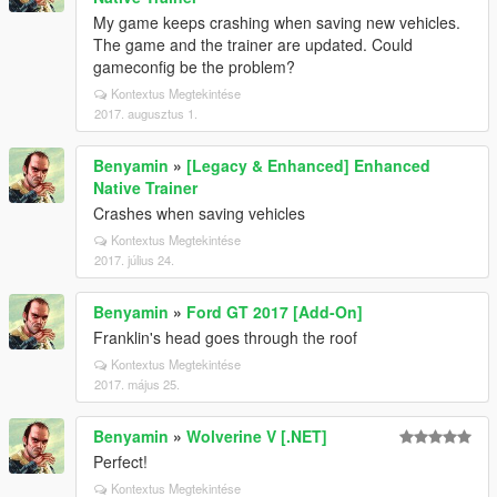
My game keeps crashing when saving new vehicles.
The game and the trainer are updated. Could
gameconfig be the problem?
Kontextus Megtekintése
2017. augusztus 1.
Benyamin
»
[Legacy & Enhanced] Enhanced
Native Trainer
Crashes when saving vehicles
Kontextus Megtekintése
2017. július 24.
Benyamin
»
Ford GT 2017 [Add-On]
Franklin's head goes through the roof
Kontextus Megtekintése
2017. május 25.
Benyamin
»
Wolverine V [.NET]
Perfect!
Kontextus Megtekintése