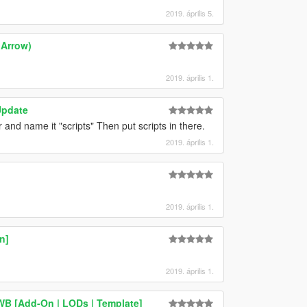
2019. április 5.
 Arrow)
2019. április 1.
Update
and name it "scripts" Then put scripts in there.
2019. április 1.
2019. április 1.
n]
2019. április 1.
LWB [Add-On | LODs | Template]