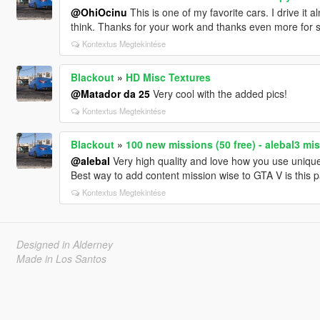
@OhiOcinu
This is one of my favorite cars. I drive it al
think. Thanks for your work and thanks even more for s
Kontextus Megtekintése
Blackout
»
HD Misc Textures
@Matador da 25
Very cool with the added pics!
Kontextus Megtekintése
Blackout
»
100 new missions (50 free) - alebal3 mi
@alebal
Very high quality and love how you use unique
Best way to add content mission wise to GTA V is this 
Kontextus Megtekintése
Designed in Alderney
Made in Los Santos