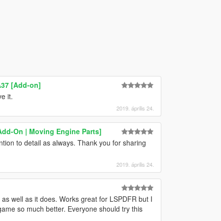
A37 [Add-on]
 it.
2019. április 24.
Add-On | Moving Engine Parts]
tion to detail as always. Thank you for sharing
2019. április 24.
k as well as it does. Works great for LSPDFR but I
 game so much better. Everyone should try this