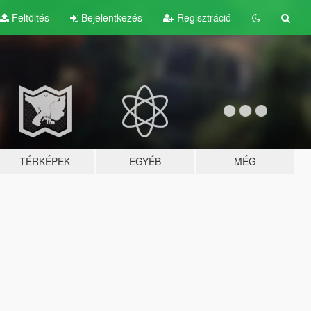
Feltöltés
Bejelentkezés
Regisztráció
TÉRKÉPEK
EGYÉB
MÉG