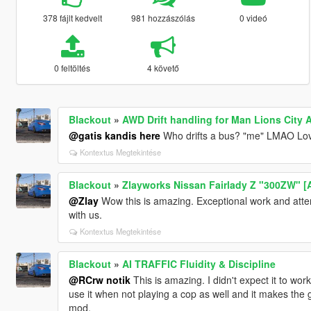
378 fájlt kedvelt
981 hozzászólás
0 videó
0 feltöltés
4 követő
Blackout
»
AWD Drift handling for Man Lions City 
@gatis kandis here
Who drifts a bus? "me" LMAO Love
Kontextus Megtekintése
Blackout
»
Zlayworks Nissan Fairlady Z "300ZW" [
@Zlay
Wow this is amazing. Exceptional work and atten
with us.
Kontextus Megtekintése
Blackout
»
AI TRAFFIC Fluidity & Discipline
@RCrw notik
This is amazing. I didn't expect it to wor
use it when not playing a cop as well and it makes the
mod.