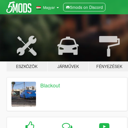
5mods on Discord
Magyar
ESZKÖZÖK
JÁRMŰVEK
FÉNYEZÉSEK
Blackout