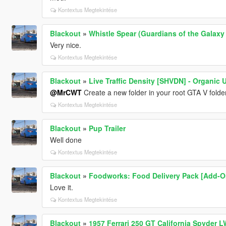
Kontextus Megtekintése
Blackout
»
Whistle Spear (Guardians of the Galaxy
Very nice.
Kontextus Megtekintése
Blackout
»
Live Traffic Density [SHVDN] - Organic 
@MrCWT
Create a new folder in your root GTA V folder 
Kontextus Megtekintése
Blackout
»
Pup Trailer
Well done
Kontextus Megtekintése
Blackout
»
Foodworks: Food Delivery Pack [Add-O
Love it.
Kontextus Megtekintése
Blackout
»
1957 Ferrari 250 GT California Spyder 