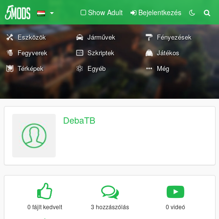
Show Adult
Bejelentkezés
Eszközök
Járművek
Fényezések
Fegyverek
Szkriptek
Játékos
Térképek
Egyéb
Még
DebaTB
0 fájlt kedvelt
3 hozzászólás
0 videó