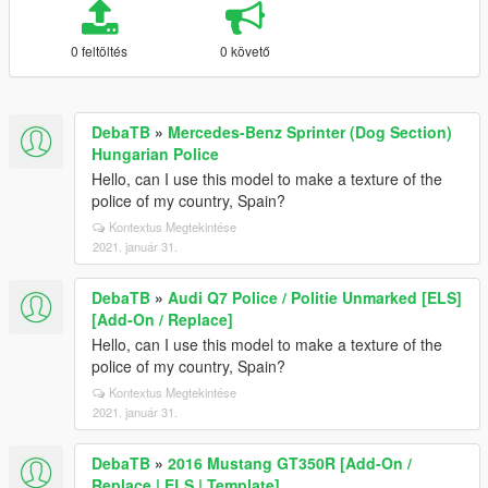
0 feltöltés
0 követő
DebaTB
»
Mercedes-Benz Sprinter (Dog Section)
Hungarian Police
Hello, can I use this model to make a texture of the
police of my country, Spain?
Kontextus Megtekintése
2021. január 31.
DebaTB
»
Audi Q7 Police / Politie Unmarked [ELS]
[Add-On / Replace]
Hello, can I use this model to make a texture of the
police of my country, Spain?
Kontextus Megtekintése
2021. január 31.
DebaTB
»
2016 Mustang GT350R [Add-On /
Replace | ELS | Template]