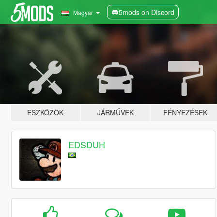
5mods on Discord
Magyar
ESZKÖZÖK
JÁRMŰVEK
FÉNYEZÉSEK
EDSDUH