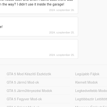
 the way? I didn't use it inside the garage!
2024. szeptember 26.
e!
2024. szeptember 25.
2024. szeptember 25.
GTA 5 Mod Készítő Eszközök
Legújabb Fájlok
GTA 5 Jármű Mod-ok
Kiemelt Modok
GTA 5 Járműfényezési Modok
Legkedveltebb Modo
GTA 5 Fegyver Mod-ok
Legtöbbször Letöltö