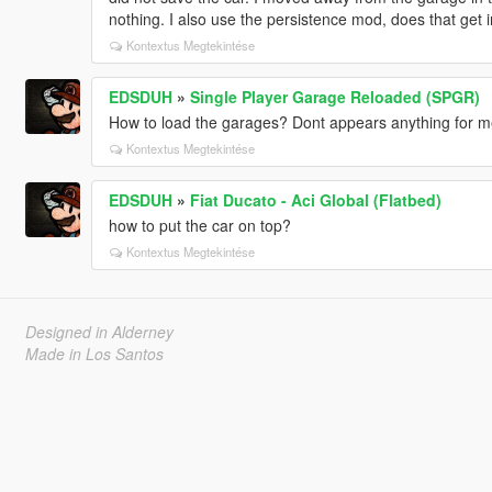
nothing. I also use the persistence mod, does that get in
Kontextus Megtekintése
EDSDUH
»
Single Player Garage Reloaded (SPGR)
How to load the garages? Dont appears anything for m
Kontextus Megtekintése
EDSDUH
»
Fiat Ducato - Aci Global (Flatbed)
how to put the car on top?
Kontextus Megtekintése
Designed in Alderney
Made in Los Santos