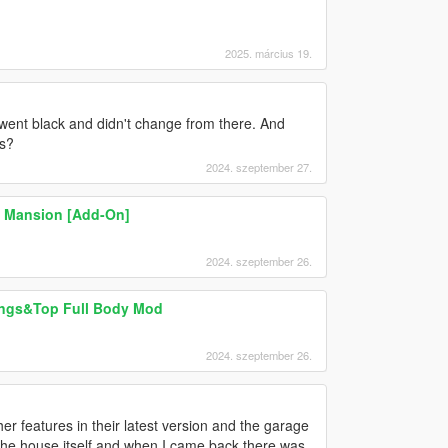
2025. március 19.
 went black and didn't change from there. And
rs?
2024. szeptember 27.
 Mansion [Add-On]
2024. szeptember 26.
ings&Top Full Body Mod
2024. szeptember 26.
ther features in their latest version and the garage
 the house itself and when I came back there was