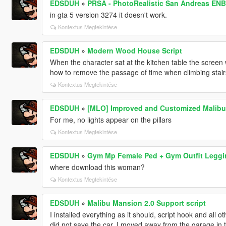
EDSDUH
»
PRSA - PhotoRealistic San Andreas ENB
in gta 5 version 3274 it doesn't work.
Kontextus Megtekintése
EDSDUH
»
Modern Wood House Script
When the character sat at the kitchen table the screen
how to remove the passage of time when climbing stai
Kontextus Megtekintése
EDSDUH
»
[MLO] Improved and Customized Malibu
For me, no lights appear on the pillars
Kontextus Megtekintése
EDSDUH
»
Gym Mp Female Ped + Gym Outfit Legg
where download this woman?
Kontextus Megtekintése
EDSDUH
»
Malibu Mansion 2.0 Support script
I installed everything as it should, script hook and all o
did not save the car. I moved away from the garage in