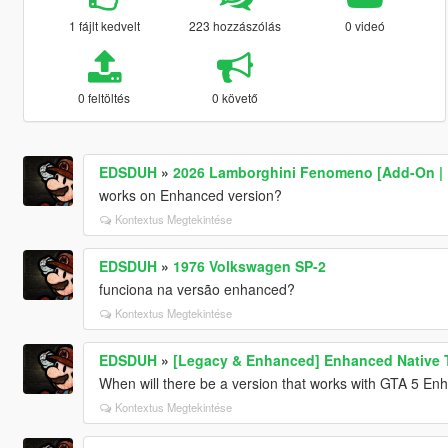
1 fájlt kedvelt
223 hozzászólás
0 videó
0 feltöltés
0 követő
EDSDUH
»
2026 Lamborghini Fenomeno [Add-On | 
works on Enhanced version?
Kontextus Megtekintése
EDSDUH
»
1976 Volkswagen SP-2
funciona na versão enhanced?
Kontextus Megtekintése
EDSDUH
»
[Legacy & Enhanced] Enhanced Native T
When will there be a version that works with GTA 5 E
Kontextus Megtekintése