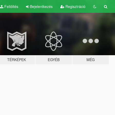
Feltöltés
Bejelentkezés
Regisztráció
TÉRKÉPEK
EGYÉB
MÉG