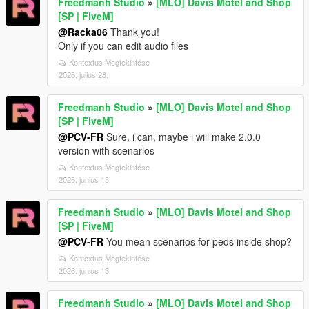
Freedmanh Studio
»
[MLO] Davis Motel and Shop
[SP | FiveM]
@Racka06
Thank you!
Only if you can edit audio files
Kontextus Megtekintése
2026. július 28.
Freedmanh Studio
»
[MLO] Davis Motel and Shop
[SP | FiveM]
@PCV-FR
Sure, i can, maybe i will make 2.0.0
version with scenarios
Kontextus Megtekintése
2026. június 13.
Freedmanh Studio
»
[MLO] Davis Motel and Shop
[SP | FiveM]
@PCV-FR
You mean scenarios for peds inside shop?
Kontextus Megtekintése
2026. június 13.
Freedmanh Studio
»
[MLO] Davis Motel and Shop