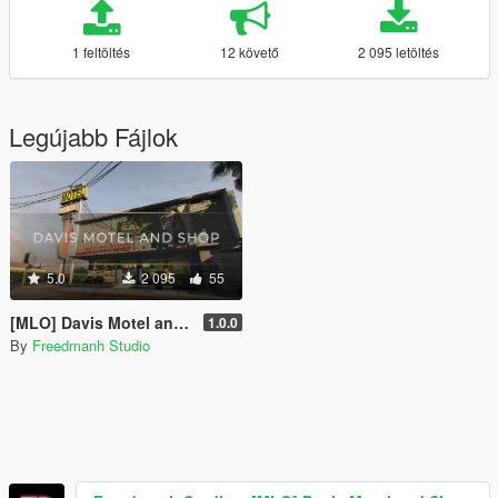
1 feltöltés
12 követő
2 095 letöltés
Legújabb Fájlok
5.0
2 095
55
[MLO] Davis Motel and Shop [SP | FiveM]
1.0.0
By
Freedmanh Studio