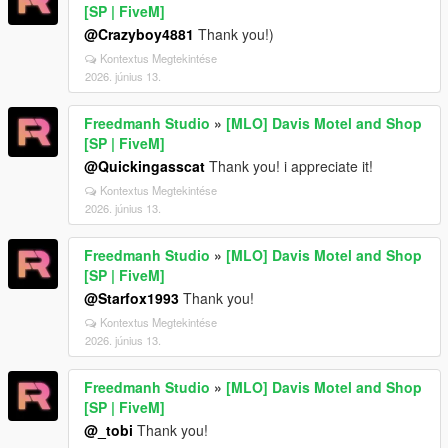
[SP | FiveM]
@Crazyboy4881
Thank you!)
Kontextus Megtekintése
2026. június 13.
Freedmanh Studio
»
[MLO] Davis Motel and Shop
[SP | FiveM]
@Quickingasscat
Thank you! i appreciate it!
Kontextus Megtekintése
2026. június 13.
Freedmanh Studio
»
[MLO] Davis Motel and Shop
[SP | FiveM]
@Starfox1993
Thank you!
Kontextus Megtekintése
2026. június 13.
Freedmanh Studio
»
[MLO] Davis Motel and Shop
[SP | FiveM]
@_tobi
Thank you!