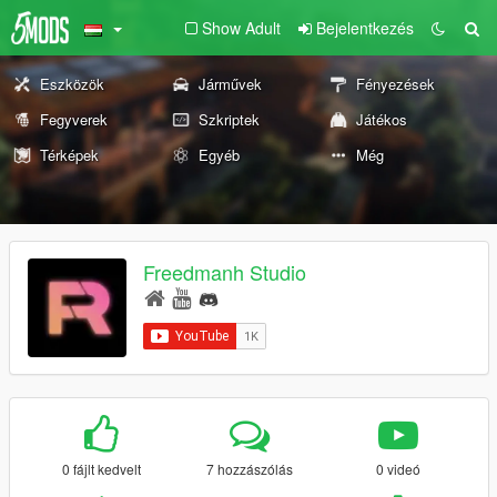
Show Adult
Bejelentkezés
Eszközök
Járművek
Fényezések
Fegyverek
Szkriptek
Játékos
Térképek
Egyéb
Még
Freedmanh Studio
0 fájlt kedvelt
7 hozzászólás
0 videó