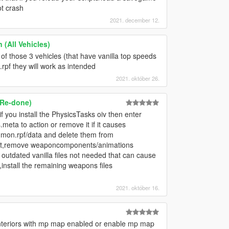
ot crash
2021. december 12.
 (All Vehicles)
s of those 3 vehicles (that have vanilla top speeds
.rpf they will work as intended
2021. október 26.
 Re-done)
f you install the PhysicsTasks oiv then enter
eta to action or remove it if it causes
mon.rpf/data and delete them from
t it,remove weaponcomponents/animations
 outdated vanilla files not needed that can cause
install the remaining weapons files
2021. október 16.
 interiors with mp map enabled or enable mp map