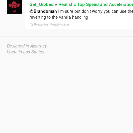
Get_Gibbed
»
Realistic Top Speed and Acceleration
@Brandoman
I'm sure but don't worry you can use the
reverting to the vanilla handling
Kontextus Megtekintése
Designed in Alderney
Made in Los Santos