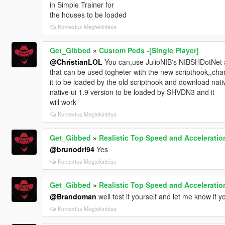
in Simple Trainer for
the houses to be loaded
Kontextus Megtekintése
Get_Gibbed
»
Custom Peds -[Single Player]
@ChristianLOL
You can,use JulioNIB's NIBSHDotNet as
that can be used togheter with the new scripthook,,chang
it to be loaded by the old scripthook and download nat
native ui 1.9 version to be loaded by SHVDN3 and it
will work
Kontextus Megtekintése
Get_Gibbed
»
Realistic Top Speed and Acceleration
@brunodrl94
Yes
Kontextus Megtekintése
Get_Gibbed
»
Realistic Top Speed and Acceleration
@Brandoman
well test it yourself and let me know if
Kontextus Megtekintése