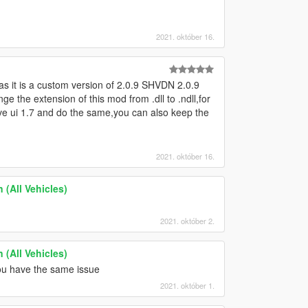
2021. október 16.
 it is a custom version of 2.0.9 SHVDN 2.0.9
e the extension of this mod from .dll to .ndll,for
ive ui 1.7 and do the same,you can also keep the
2021. október 16.
 (All Vehicles)
2021. október 2.
 (All Vehicles)
 you have the same issue
2021. október 1.