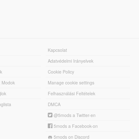
Kapcsolat
Adatvédelmi Irányelvek
k
Cookie Policy
tt Modok
Manage cookie settings
jlok
Felhasználási Feltételek
lista
DMCA
@5mods a Twitter-en
5mods a Facebook-on
5mods on Discord