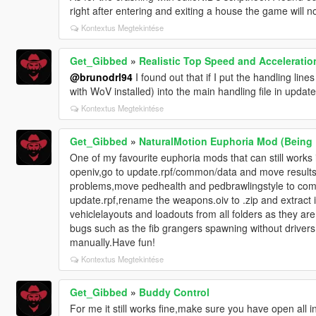
right after entering and exiting a house the game will n
Kontextus Megtekintése
Get_Gibbed
»
Realistic Top Speed and Acceleration
@brunodrl94
I found out that if I put the handling line
with WoV installed) into the main handling file in update
Kontextus Megtekintése
Get_Gibbed
»
NaturalMotion Euphoria Mod (Being
One of my favourite euphoria mods that can still works i
openiv,go to update.rpf/common/data and move results.m
problems,move pedhealth and pedbrawlingstyle to com
update.rpf,rename the weapons.oiv to .zip and extrac
vehiclelayouts and loadouts from all folders as they are
bugs such as the fib grangers spawning without drivers,
manually.Have fun!
Kontextus Megtekintése
Get_Gibbed
»
Buddy Control
For me it still works fine,make sure you have open all