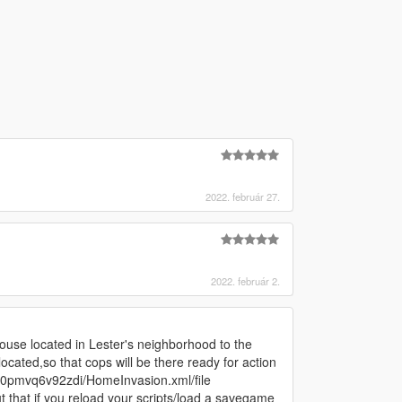
2022. február 27.
2022. február 2.
use located in Lester's neighborhood to the
ocated,so that cops will be there ready for action
t4t0pmvq6v92zdi/HomeInvasion.xml/file
ut that if you reload your scripts/load a savegame