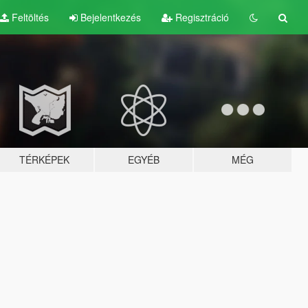
Feltöltés
Bejelentkezés
Regisztráció
TÉRKÉPEK
EGYÉB
MÉG