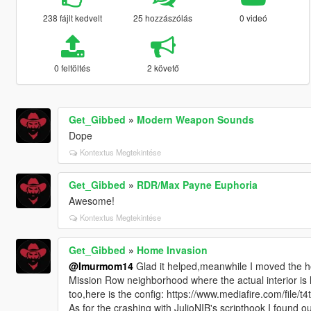
238 fájlt kedvelt
25 hozzászólás
0 videó
0 feltöltés
2 követő
Get_Gibbed
»
Modern Weapon Sounds
Dope
Kontextus Megtekintése
Get_Gibbed
»
RDR/Max Payne Euphoria
Awesome!
Kontextus Megtekintése
Get_Gibbed
»
Home Invasion
@Imurmom14
Glad it helped,meanwhile I moved the ho
Mission Row neighborhood where the actual interior is l
too,here is the config: https://www.mediafire.com/file/
As for the crashing with JulioNIB's scripthook I found o