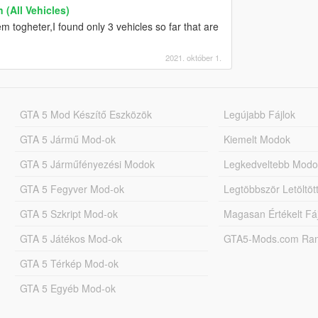
 (All Vehicles)
m togheter,I found only 3 vehicles so far that are
2021. október 1.
GTA 5 Mod Készítő Eszközök
Legújabb Fájlok
GTA 5 Jármű Mod-ok
Kiemelt Modok
GTA 5 Járműfényezési Modok
Legkedveltebb Modo
GTA 5 Fegyver Mod-ok
Legtöbbször Letöltö
GTA 5 Szkript Mod-ok
Magasan Értékelt Fá
GTA 5 Játékos Mod-ok
GTA5-Mods.com Rang
GTA 5 Térkép Mod-ok
GTA 5 Egyéb Mod-ok