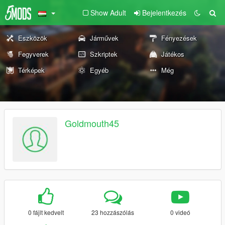
Show Adult
Bejelentkezés
Eszközök
Járművek
Fényezések
Fegyverek
Szkriptek
Játékos
Térképek
Egyéb
Még
Goldmouth45
0 fájlt kedvelt
23 hozzászólás
0 videó