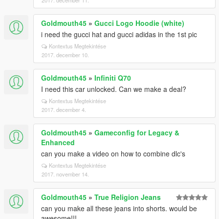
2017. december 11.
Goldmouth45
»
Gucci Logo Hoodie (white)
i need the gucci hat and gucci adidas in the 1st pic
Kontextus Megtekintése
2017. december 10.
Goldmouth45
»
Infiniti Q70
I need this car unlocked. Can we make a deal?
Kontextus Megtekintése
2017. december 4.
Goldmouth45
»
Gameconfig for Legacy &
Enhanced
can you make a video on how to combine dlc's
Kontextus Megtekintése
2017. november 14.
Goldmouth45
»
True Religion Jeans
can you make all these jeans into shorts. would be
awesome!!!