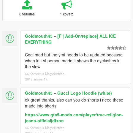
0 feltöltés
1 követő
Goldmouth45
»
[F | Add-On/replace] ALL ICE
EVERYTHING
Cool mod but the ymt needs to be updated because
when in 1st person mode it shows the eyelashes in
the view
Kontextus Megtekintése
2018. május 17.
Goldmouth45
»
Gucci Logo Hoodie (white)
ok great thanks. also can you do shorts i need these
made into shorts
https://www.gta5-mods.com/player/true-religion-
jeans-officialjdixon
Kontextus Megtekintése