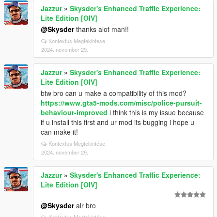
Jazzur
»
Skysder's Enhanced Traffic Experience:
Lite Edition [OIV]
@Skysder
thanks alot man!!
Kontextus Megtekintése
2024. november 29.
Jazzur
»
Skysder's Enhanced Traffic Experience:
Lite Edition [OIV]
btw bro can u make a compatibility of this mod?
https://www.gta5-mods.com/misc/police-pursuit-
behaviour-improved
i think this is my issue because
if u install this first and ur mod its bugging i hope u
can make it!
Kontextus Megtekintése
2024. november 29.
Jazzur
»
Skysder's Enhanced Traffic Experience:
Lite Edition [OIV]
@Skysder
alr bro