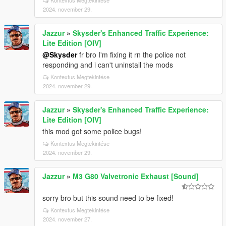
Kontextus Megtekintése
2024. november 29.
Jazzur
»
Skysder's Enhanced Traffic Experience:
Lite Edition [OIV]
@Skysder
fr bro I'm fixing it rn the police not
responding and i can't uninstall the mods
Kontextus Megtekintése
2024. november 29.
Jazzur
»
Skysder's Enhanced Traffic Experience:
Lite Edition [OIV]
this mod got some police bugs!
Kontextus Megtekintése
2024. november 29.
Jazzur
»
M3 G80 Valvetronic Exhaust [Sound]
sorry bro but this sound need to be fixed!
Kontextus Megtekintése
2024. november 27.