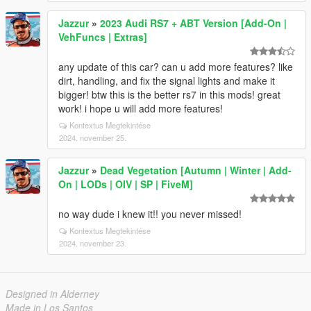
Jazzur
»
2023 Audi RS7 + ABT Version [Add-On |
VehFuncs | Extras]
any update of this car? can u add more features? like
dirt, handling, and fix the signal lights and make it
bigger! btw this is the better rs7 in this mods! great
work! i hope u will add more features!
Kontextus Megtekintése
2024. november 25.
Jazzur
»
Dead Vegetation [Autumn | Winter | Add-
On | LODs | OIV | SP | FiveM]
no way dude i knew it!! you never missed!
Kontextus Megtekintése
2024. november 23.
Designed in Alderney
Made in Los Santos