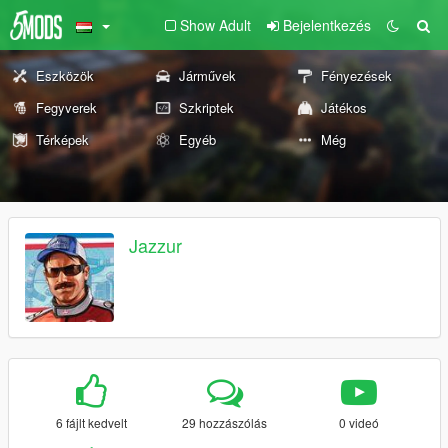
Show Adult
Bejelentkezés
Eszközök
Járművek
Fényezések
Fegyverek
Szkriptek
Játékos
Térképek
Egyéb
Még
Jazzur
6 fájlt kedvelt
29 hozzászólás
0 videó