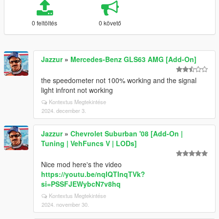
0 feltöltés
0 követő
Jazzur
»
Mercedes-Benz GLS63 AMG [Add-On]
the speedometer not 100% working and the signal
light infront not working
Kontextus Megtekintése
2024. december 3.
Jazzur
»
Chevrolet Suburban '08 [Add-On |
Tuning | VehFuncs V | LODs]
Nice mod here's the video
https://youtu.be/nqIQTInqTVk?
si=PSSFJEWybcN7v8hq
Kontextus Megtekintése
2024. november 30.