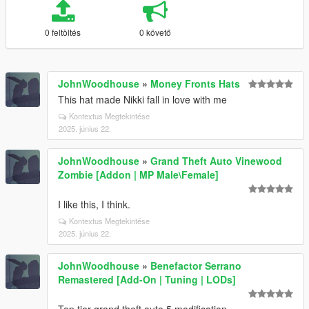
0 feltöltés
0 követő
JohnWoodhouse
»
Money Fronts Hats
This hat made Nikki fall in love with me
Kontextus Megtekintése
2025. június 22.
JohnWoodhouse
»
Grand Theft Auto Vinewood
Zombie [Addon | MP Male\Female]
I like this, I think.
Kontextus Megtekintése
2025. június 22.
JohnWoodhouse
»
Benefactor Serrano
Remastered [Add-On | Tuning | LODs]