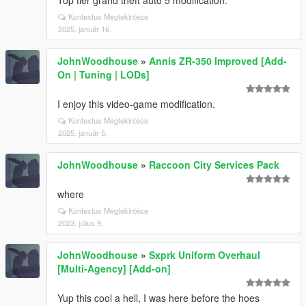
Top tier grand theft auto 5 modification.
Kontextus Megtekintése
2025. január 16.
JohnWoodhouse
»
Annis ZR-350 Improved [Add-
On | Tuning | LODs]
I enjoy this video-game modification.
Kontextus Megtekintése
2025. január 5.
JohnWoodhouse
»
Raccoon City Services Pack
where
Kontextus Megtekintése
2023. július 9.
JohnWoodhouse
»
Sxprk Uniform Overhaul
[Multi-Agency] [Add-on]
Yup this cool a hell, I was here before the hoes