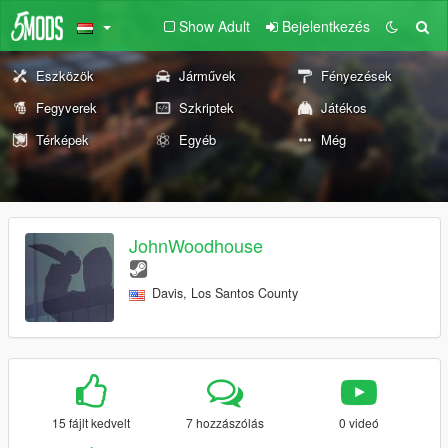
Show Adult
Bejelentkezés
Eszközök
Járművek
Fényezések
Fegyverek
Szkriptek
Játékos
Térképek
Egyéb
Még
JohnWoodhouse
Davis, Los Santos County
15 fájlt kedvelt
7 hozzászólás
0 videó