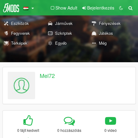
Show Adult
Bejelentkezés
Eszközök
Járművek
Fényezések
Fegyverek
Szkriptek
Játékos
Térképek
Egyéb
Még
Mel72
0 fájlt kedvelt
0 hozzászólás
0 videó