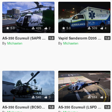
5.0
426
2
5.0
509
4
AS-350 Ecureuil (SAPR Livery) [Add-On / Replace | Livery | FiveM ]
Vapid Sandstorm D205 Ambulance [Livery]
1.0
1.0
By
Michaeten
By
Michaeten
540
3
884
4
AS-350 Ecureuil (BCSO Liverace | Livery | FiveM]
AS-350 Ecureuil (LSPD Livery) [Add-On / Replace | Livery | FiveM ]
1.0
1.0