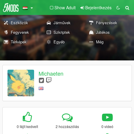
Show Adult
Bejelentkezés
Eszközök
Járművek
Fényezések
Fegyverek
Szkriptek
Játékos
Térképek
Egyéb
Még
Michaeten
0 fájlt kedvelt
2 hozzászólás
0 videó