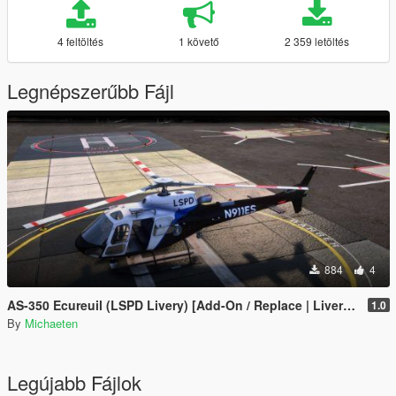
4 feltöltés
1 követő
2 359 letöltés
Legnépszerűbb Fájl
884
4
AS-350 Ecureuil (LSPD Livery) [Add-On / Replace | Livery | FiveM ]
1.0
By
Michaeten
Legújabb Fájlok