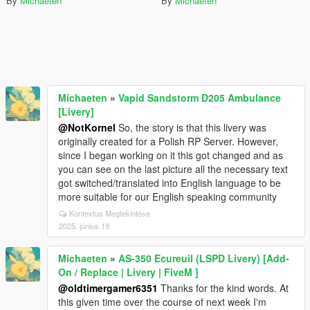
By
Michaeten
By
Michaeten
Michaeten
»
Vapid Sandstorm D205 Ambulance
[Livery]
@NotKornel
So, the story is that this livery was
originally created for a Polish RP Server. However,
since I began working on it this got changed and as
you can see on the last picture all the necessary text
got switched/translated into English language to be
more suitable for our English speaking community
Kontextus Megtekintése
2025. június 19.
Michaeten
»
AS-350 Ecureuil (LSPD Livery) [Add-
On / Replace | Livery | FiveM ]
@oldtimergamer6351
Thanks for the kind words. At
this given time over the course of next week I'm